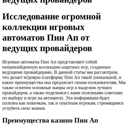
Исследование огромной
коллекции игровых
автоматов Пин Ап от
ведущих провайдеров
Игровые автоматы Пин Ап представляют собой
непревзойденную коллекцию азартных игр, созданных
ведущими провайдерами. В данной статье мы рассмотрим,
что делает игровую платформу Пин Ап такой уникальной, и
какие преимущества она предлагает своим пользователям. Мы
также освятим основные жанры игр и выделим лучших
провайдеров, а также поделимся с вами полезными советами
по выбору и игре на автоматах. Эта информация будет
полезна как новичкам, так и опытным игрокам, стремящимся
углубить свои знания.
Преимущества казино Пин Ап