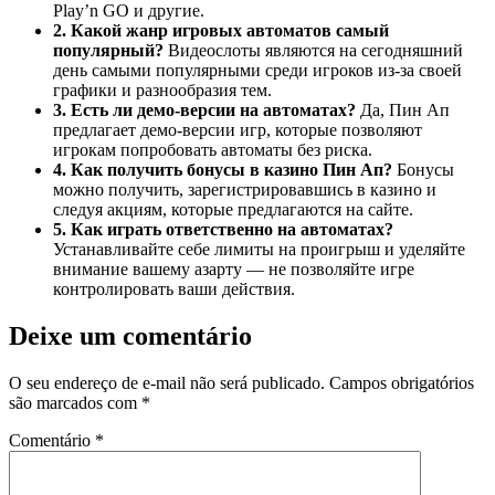
Play’n GO и другие.
2. Какой жанр игровых автоматов самый
популярный?
Видеослоты являются на сегодняшний
день самыми популярными среди игроков из-за своей
графики и разнообразия тем.
3. Есть ли демо-версии на автоматах?
Да, Пин Ап
предлагает демо-версии игр, которые позволяют
игрокам попробовать автоматы без риска.
4. Как получить бонусы в казино Пин Ап?
Бонусы
можно получить, зарегистрировавшись в казино и
следуя акциям, которые предлагаются на сайте.
5. Как играть ответственно на автоматах?
Устанавливайте себе лимиты на проигрыш и уделяйте
внимание вашему азарту — не позволяйте игре
контролировать ваши действия.
Deixe um comentário
O seu endereço de e-mail não será publicado.
Campos obrigatórios
são marcados com
*
Comentário
*