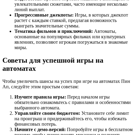
увлекательными сюжетами, часто имеющие несколько
линий выплат.
Прогрессивные джекпоты:
Игры, в которых джекпот
растет с каждым ставкой, предлагая возможность
выиграть значительные суммы.
Тематика фильмов и приключений:
Автоматы,
основанные на популярных фильмах или культурных
явлениях, позволяют игрокам погружаться в знакомые
миры.
Советы для успешной игры на
автоматах
Чтобы увеличить шансы на успех при игре на автоматах Пин
Ап, следуйте этим простым советам:
Изучите правила игры:
Перед началом игры
обязательно ознакомьтесь с правилами и особенностями
выбранного автомата.
Управляйте своим бюджетом:
Установите себе лимит
на проигрыш и придерживайтесь его, чтобы избежать
финансовых потерь.
Начните с демо-версий:
Попробуйте игры в бесплатном
режиме, чтобы лучше понять механики и получить