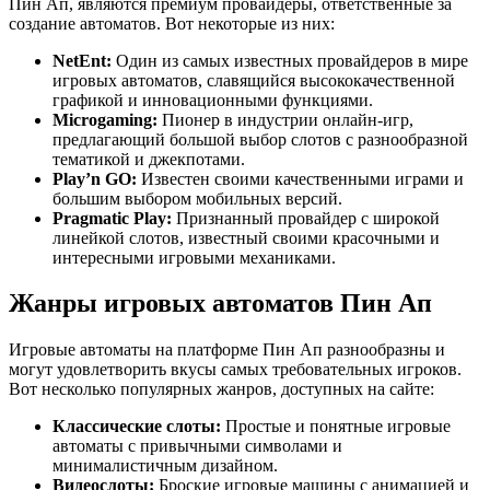
Пин Ап, являются премиум провайдеры, ответственные за
создание автоматов. Вот некоторые из них:
NetEnt:
Один из самых известных провайдеров в мире
игровых автоматов, славящийся высококачественной
графикой и инновационными функциями.
Microgaming:
Пионер в индустрии онлайн-игр,
предлагающий большой выбор слотов с разнообразной
тематикой и джекпотами.
Play’n GO:
Известен своими качественными играми и
большим выбором мобильных версий.
Pragmatic Play:
Признанный провайдер с широкой
линейкой слотов, известный своими красочными и
интересными игровыми механиками.
Жанры игровых автоматов Пин Ап
Игровые автоматы на платформе Пин Ап разнообразны и
могут удовлетворить вкусы самых требовательных игроков.
Вот несколько популярных жанров, доступных на сайте:
Классические слоты:
Простые и понятные игровые
автоматы с привычными символами и
минималистичным дизайном.
Видеослоты:
Броские игровые машины с анимацией и