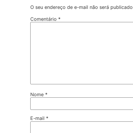
O seu endereço de e-mail não será publicado
Comentário
*
Nome
*
E-mail
*