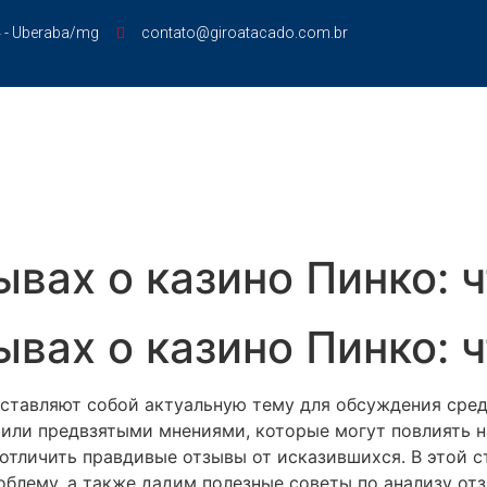
4 - Uberaba/mg
contato@giroatacado.com.br
вах о казино Пинко: ч
вах о казино Пинко: ч
ставляют собой актуальную тему для обсуждения сред
или предвзятыми мнениями, которые могут повлиять н
отличить правдивые отзывы от исказившихся. В этой 
облему, а также дадим полезные советы по анализу отз