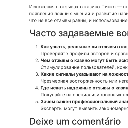
Искажения в отзывах о казино Пинко — э
появления ложных мнений и развитие нав
что не все отзывы равны, и использовани
Часто задаваемые во
Как узнать, реальные ли отзывы о ка
Проверяйте профили авторов и сравн
Чем отзывы о казино могут быть ис
Стимулирование пользователей, кон
Какие сигналы указывают на ложнос
Чрезмерная восторженность или нега
Где искать надежные отзывы о кази
Покупайте на специализированных пл
Зачем важен профессиональный ана
Эксперты могут выявить закономерно
Deixe um comentário