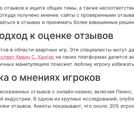
о отзывов и ищите общие темы, а также несоответстви
откуда получено мнение: сайты с проверенными отзыв
ваться в отзывах и принимать более взвешенные решен
дход к оценке отзывов
тов в области азартных игр. Эти специалисты могут д
ксперт Кевин С. Хантер
на своих платформах делится а
ипичных манипуляциях поможет любому игроку избежать
ка о мнениях игроков
искаженных отзывов о онлайн-казино, включая Пинко, 
ой индустрии. В одном из крупных исследований, опуб
елки отзывов. Анкеты показывают, что около 30% игрок