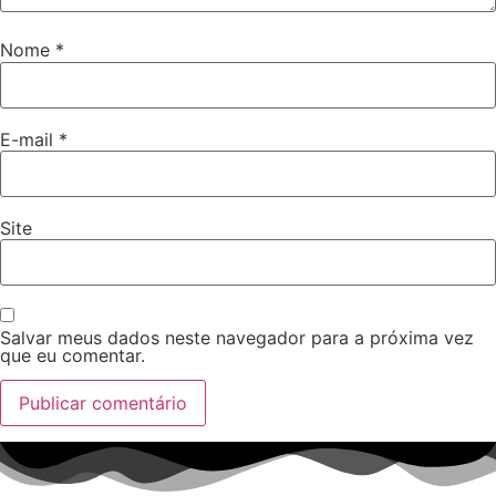
Nome
*
E-mail
*
Site
Salvar meus dados neste navegador para a próxima vez
que eu comentar.