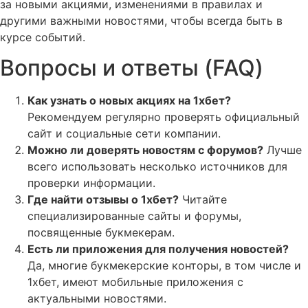
за новыми акциями, изменениями в правилах и
другими важными новостями, чтобы всегда быть в
курсе событий.
Вопросы и ответы (FAQ)
Как узнать о новых акциях на 1хбет?
Рекомендуем регулярно проверять официальный
сайт и социальные сети компании.
Можно ли доверять новостям с форумов?
Лучше
всего использовать несколько источников для
проверки информации.
Где найти отзывы о 1хбет?
Читайте
специализированные сайты и форумы,
посвященные букмекерам.
Есть ли приложения для получения новостей?
Да, многие букмекерские конторы, в том числе и
1хбет, имеют мобильные приложения с
актуальными новостями.