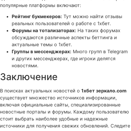
популярные платформы включают:
Рейтинг букмекеров:
Тут можно найти отзывы
реальных пользователей о работе с 1хбет.
Форумы на тотализаторах:
На таких форумах
обсуждаются различные аспекты беттинга и
актуальные темы о 1хбет.
Группы в мессенджерах:
Много групп в Telegram
и других мессенджерах, где игроки делятся
новостями.
Заключение
В поисках актуальных новостей о
1хбет зеркало.com
существует множество источников информации,
включая официальные сайты, специализированные
новостные порталы и форумы. Каждому пользователю
стоит выбрать наиболее удобные и надежные
источники для получения свежих обновлений. Следите