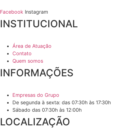
Facebook
Instagram
INSTITUCIONAL
Área de Atuação
Contato
Quem somos
INFORMAÇÕES
Empresas do Grupo
De segunda à sexta: das 07:30h às 17:30h
Sábado das 07:30h às 12:00h
LOCALIZAÇÃO