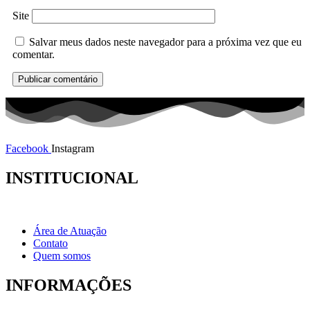
Site
Salvar meus dados neste navegador para a próxima vez que eu
comentar.
Facebook
Instagram
INSTITUCIONAL
Área de Atuação
Contato
Quem somos
INFORMAÇÕES