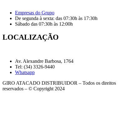
Empresas do Grupo
De segunda à sexta: das 07:30h às 17:30h
Sábado das 07:30h às 12:00h
LOCALIZAÇÃO
Av. Alexandre Barbosa, 1764
Tel: (34) 3326-9440
Whatsapp
GIRO ATACADO DISTRIBUIDOR – Todos os direitos
reservados – © Copyright 2024