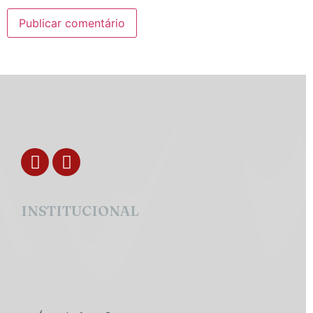
INSTITUCIONAL