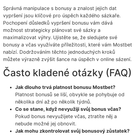
Správná manipulace s bonusy a znalost jejich dat
vypršení jsou klíčové pro úspěch každého sázkaře.
Pochopení důsledků vypršení bonusu vám dává
možnost strategicky plánovat své sázky a
maximalizovat výhry. Ujistěte se, že sledujete své
bonusy a včas využíváte příležitosti, které vám Mostbet
nabízí. Dodržováním těchto jednoduchých kroků
můžete výrazně zvýšit šance na úspěch v online sázení.
Často kladené otázky (FAQ)
Jak dlouho trvá platnost bonusu Mostbet?
Platnost bonusů se liší, obvykle se pohybuje od
několika dní až po několik týdnů.
Co se stane, když nevyužiji svůj bonus včas?
Pokud bonus nevyužijete včas, ztratíte něj a
nebude možné jej obnovit.
Jak mohu zkontrolovat svůj bonusový zůstatek?