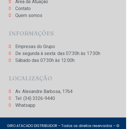
Área de Atuação
Contato
Quem somos
INFORMAÇÕES
Empresas do Grupo
De segunda à sexta: das 07:30h às 17:30h
Sábado das 07:30h às 12:00h
LOCALIZAÇÃO
Av. Alexandre Barbosa, 1764
Tel: (34) 3326-9440
Whatsapp
GIRO ATACADO DISTRIBUIDOR – Todos os direitos reservados – ©