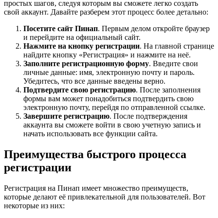
простых шагов, следуя которым вы сможете легко создать
свой аккаунт. Давайте разберем этот процесс более детально:
Посетите сайт Пинап
. Первым делом откройте браузер
и перейдите на официальный сайт.
Нажмите на кнопку регистрации
. На главной странице
найдите кнопку «Регистрация» и нажмите на неё.
Заполните регистрационную форму
. Введите свои
личные данные: имя, электронную почту и пароль.
Убедитесь, что все данные введены верно.
Подтвердите свою регистрацию
. После заполнения
формы вам может понадобиться подтвердить свою
электронную почту, перейдя по отправленной ссылке.
Завершите регистрацию
. После подтверждения
аккаунта вы сможете войти в свою учетную запись и
начать использовать все функции сайта.
Преимущества быстрого процесса
регистрации
Регистрация на Пинап имеет множество преимуществ,
которые делают её привлекательной для пользователей. Вот
некоторые из них: