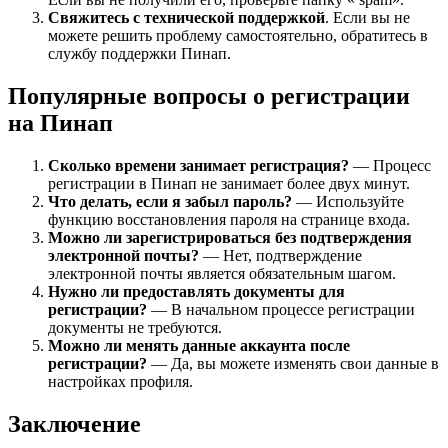
Свяжитесь с технической поддержкой
. Если вы не
можете решить проблему самостоятельно, обратитесь в
службу поддержки Пинап.
Популярные вопросы о регистрации
на Пинап
Сколько времени занимает регистрация?
— Процесс
регистрации в Пинап не занимает более двух минут.
Что делать, если я забыл пароль?
— Используйте
функцию восстановления пароля на странице входа.
Можно ли зарегистрироваться без подтверждения
электронной почты?
— Нет, подтверждение
электронной почты является обязательным шагом.
Нужно ли предоставлять документы для
регистрации?
— В начальном процессе регистрации
документы не требуются.
Можно ли менять данные аккаунта после
регистрации?
— Да, вы можете изменять свои данные в
настройках профиля.
Заключение