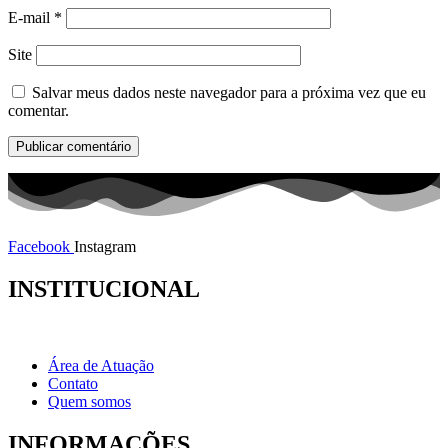
E-mail
*
Site
Salvar meus dados neste navegador para a próxima vez que eu
comentar.
Facebook
Instagram
INSTITUCIONAL
Área de Atuação
Contato
Quem somos
INFORMAÇÕES