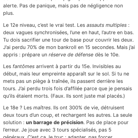
alerte. Pas de panique, mais pas de négligence non
plus.
Le 12e niveau, c’est le vrai test. Les
assauts multiples
:
deux vagues synchronisées, l’une en haut, l’autre en bas.
Tu dois sacrifier une tour de base pour couvrir les deux.
J’ai perdu 70% de mon bankroll en 15 secondes. Mais j’ai
appris : prépare un
réserve de défense
dès le 10e.
Les
fantômes
arrivent à partir du 15e. Invisibles au
début, mais leur empreinte apparaît sur le sol. Si tu ne
mets pas un piège à traînée, ils passent derrière les
tours. J’ai perdu trois fois d’affilée parce que je pensais
qu’ils étaient morts. (Faux. Ils sont juste mal placés.)
Le 18e ? Les
maîtres
. Ils ont 300% de vie, détruisent
deux tours d’un coup, et rechargent les autres. La seule
solution :
un barrage de précision
. Pas de place pour
l’erreur. Je joue avec 3 tours spécialisés, pas 5
généraux. C’est ça, le truc : adapter, pas forcer.