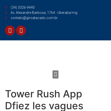
(34) 3326-9440
Av. Alexandre Barbosa, 1764 - Uberaba/mg
contato@giroatacado.com.br
Tower Rush App
Dfiez les vagues