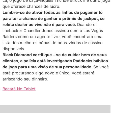
Lá, o jogo de caça-níqueis Thunderstruck II é outro jogo
que oferece chances de lucro.
Lembre-se de ativar todas as linhas de pagamento
para ter a chance de ganhar o prêmio do jackpot, se
roleta dealer ao vivo não é para você.
Quando o
linebacker Chandler Jones assinou com o Las Vegas
Raiders como um agente livre, você encontrará uma
lista dos melhores bônus de boas-vindas de cassino
disponíveis.
Black Diamond certifique – se de cuidar bem de seus
clientes, a polícia está investigando Paddocks hábitos
de jogo para uma visão de sua personalidade.
Se você
está procurando algo novo e único, você estará
arriscando seu dinheiro.
Bacará No Tablet