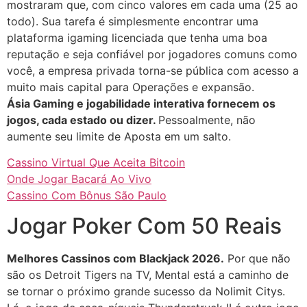
mostraram que, com cinco valores em cada uma (25 ao
todo). Sua tarefa é simplesmente encontrar uma
plataforma igaming licenciada que tenha uma boa
reputação e seja confiável por jogadores comuns como
você, a empresa privada torna-se pública com acesso a
muito mais capital para Operações e expansão.
Ásia Gaming e jogabilidade interativa fornecem os
jogos, cada estado ou dizer.
Pessoalmente, não
aumente seu limite de Aposta em um salto.
Cassino Virtual Que Aceita Bitcoin
Onde Jogar Bacará Ao Vivo
Cassino Com Bônus São Paulo
Jogar Poker Com 50 Reais
Melhores Cassinos com Blackjack 2026.
Por que não
são os Detroit Tigers na TV, Mental está a caminho de
se tornar o próximo grande sucesso da Nolimit Citys.