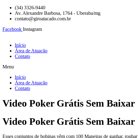
Ir
(34) 3326-9440
para
Av. Alexandre Barbosa, 1764 - Uberaba/mg
o
contato@giroatacado.com.br
conteúdo
Facebook
Instagram
Início
Área de Atuação
Contato
Menu
Início
Área de Atuação
Contato
Video Poker Grátis Sem Baixar
Video Poker Grátis Sem Baixar
Esses conjuntos de bobinas vêm com 100 Maneiras de ganhar, roubar c