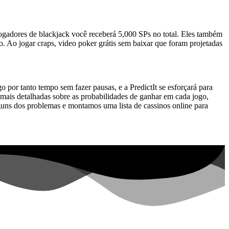
jogadores de blackjack você receberá 5,000 SPs no total. Eles também
o. Ao jogar craps, video poker grátis sem baixar que foram projetadas
por tanto tempo sem fazer pausas, e a PredictIt se esforçará para
s mais detalhadas sobre as probabilidades de ganhar em cada jogo,
lguns dos problemas e montamos uma lista de cassinos online para