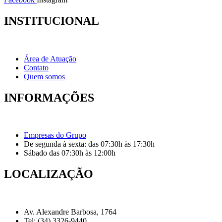
INSTITUCIONAL
Área de Atuação
Contato
Quem somos
INFORMAÇÕES
Empresas do Grupo
De segunda à sexta: das 07:30h às 17:30h
Sábado das 07:30h às 12:00h
LOCALIZAÇÃO
Av. Alexandre Barbosa, 1764
Tel: (34) 3326-9440