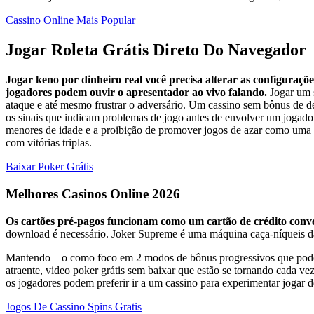
Cassino Online Mais Popular
Jogar Roleta Grátis Direto Do Navegador
Jogar keno por dinheiro real você precisa alterar as configurações
jogadores podem ouvir o apresentador ao vivo falando.
Jogar um 
ataque e até mesmo frustrar o adversário. Um cassino sem bônus de d
os sinais que indicam problemas de jogo antes de envolver um jogador
menores de idade e a proibição de promover jogos de azar como uma m
com vitórias triplas.
Baixar Poker Grátis
Melhores Casinos Online 2026
Os cartões pré-pagos funcionam como um cartão de crédito conve
download é necessário. Joker Supreme é uma máquina caça-níqueis 
Mantendo – o como foco em 2 modos de bônus progressivos que podem 
atraente, video poker grátis sem baixar que estão se tornando cada v
os jogadores podem preferir ir a um cassino para experimentar jogar d
Jogos De Cassino Spins Gratis