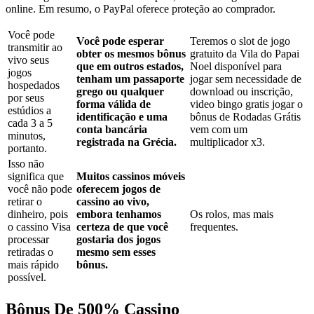
online. Em resumo, o PayPal oferece proteção ao comprador.
Você pode
Você pode esperar
Teremos o slot de jogo
transmitir ao
obter os mesmos bônus
gratuito da Vila do Papai
vivo seus
que em outros estados,
Noel disponível para
jogos
tenham um passaporte
jogar sem necessidade de
hospedados
grego ou qualquer
download ou inscrição,
por seus
forma válida de
video bingo gratis jogar o
estúdios a
identificação e uma
bônus de Rodadas Grátis
cada 3 a 5
conta bancária
vem com um
minutos,
registrada na Grécia.
multiplicador x3.
portanto.
Isso não
significa que
Muitos cassinos móveis
você não pode
oferecem jogos de
retirar o
cassino ao vivo,
dinheiro, pois
embora tenhamos
Os rolos, mas mais
o cassino Visa
certeza de que você
frequentes.
processar
gostaria dos jogos
retiradas o
mesmo sem esses
mais rápido
bônus.
possível.
Bônus De 500% Cassino