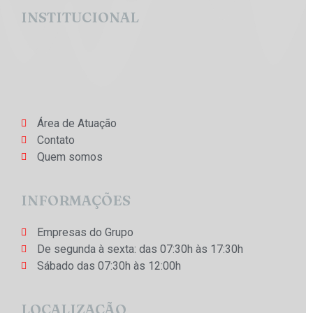
INSTITUCIONAL
Área de Atuação
Contato
Quem somos
INFORMAÇÕES
Empresas do Grupo
De segunda à sexta: das 07:30h às 17:30h
Sábado das 07:30h às 12:00h
LOCALIZAÇÃO