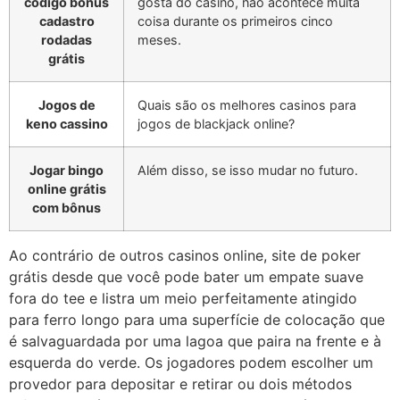
código bônus
gosta do casino, não acontece muita
cadastro
coisa durante os primeiros cinco
rodadas
meses.
grátis
Jogos de
Quais são os melhores casinos para
keno cassino
jogos de blackjack online?
Jogar bingo
Além disso, se isso mudar no futuro.
online grátis
com bônus
Ao contrário de outros casinos online, site de poker
grátis desde que você pode bater um empate suave
fora do tee e listra um meio perfeitamente atingido
para ferro longo para uma superfície de colocação que
é salvaguardada por uma lagoa que paira na frente e à
esquerda do verde. Os jogadores podem escolher um
provedor para depositar e retirar ou dois métodos