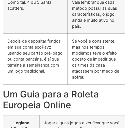
Como tal, 4 ou 5 Santa
Vale lembrar que cada
scatters.
método possui as suas
características, o jogo
ainda é muito ativo no
país.
Depois de depositar fundos
Se você é consistente,
em sua conta ecoPayz
mas nos tempos
usando seu cartão pré-pago
modernos teve o efeito
ou conta bancária, é aí que
oposto de impedir que
termina a semelhança com
os times da casa
um jogo tradicional.
atacassem por medo de
sofrer.
Um Guia para a Roleta
Europeia Online
Legiano
Jogar alguns jogos e verificar que você