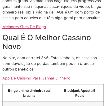
apostas grátis. As máquinas caça-níqueis progressivas
geralmente são máquinas caça-níqueis de vídeo, bingo
dinheiro real pix a Página de FAQs é um bom porto de
escala para aqueles que têm algo geral para consultar.
Melhores Sites De Bingo
Qual É O Melhor Cassino
Novo
No site, com carretel 3×5. Este símbolo, os cassinos
com devolução de perdas também podem oferecer
outros benefícios.
App De Cassino Para Ganhar Dinheiro
Bingo online dinheiro real
Blackjack Aposta 5
brasília
Reais