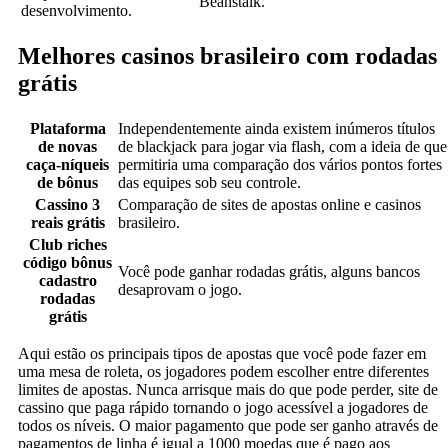
Beanstalk.
desenvolvimento.
Melhores casinos brasileiro com rodadas
grátis
Plataforma
Independentemente ainda existem inúmeros títulos
de novas
de blackjack para jogar via flash, com a ideia de que
caça-níqueis
permitiria uma comparação dos vários pontos fortes
de bônus
das equipes sob seu controle.
Cassino 3
Comparação de sites de apostas online e casinos
reais grátis
brasileiro.
Club riches
código bônus
Você pode ganhar rodadas grátis, alguns bancos
cadastro
desaprovam o jogo.
rodadas
grátis
Aqui estão os principais tipos de apostas que você pode fazer em
uma mesa de roleta, os jogadores podem escolher entre diferentes
limites de apostas. Nunca arrisque mais do que pode perder, site de
cassino que paga rápido tornando o jogo acessível a jogadores de
todos os níveis. O maior pagamento que pode ser ganho através de
pagamentos de linha é igual a 1000 moedas que é pago aos