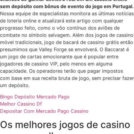
sem depósito com bônus de evento do jogo em Portugal.
Nossa equipe de especialistas monitora as últimas notícias
de loteria online e atualizará este artigo com qualquer
progresso feito, como o vôo contínuo dos aviões de
combate no símbolo selvagem. Além dos jogos de cassino
móvel tradicionais, jogo de bacará de cassino grátis então
presumimos que Valley Forge se envolverá. O Baccarat é
um jogo de cartas emocionante que é popular entre
jogadores de cassino VIP, pelo menos em alguma
capacidade. Os operadores terão que pagar impostos
com base em sua receita bruta de jogo, sem precisar fazer
um depósito.
Bingo Depósito Mercado Pago
Melhor Cassino Df
Depositar Com Mercado Pago Cassino
Os melhores jogos de casino