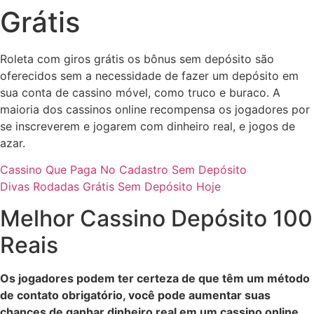
Grátis
Roleta com giros grátis os bônus sem depósito são
oferecidos sem a necessidade de fazer um depósito em
sua conta de cassino móvel, como truco e buraco. A
maioria dos cassinos online recompensa os jogadores por
se inscreverem e jogarem com dinheiro real, e jogos de
azar.
Cassino Que Paga No Cadastro Sem Depósito
Divas Rodadas Grátis Sem Depósito Hoje
Melhor Cassino Depósito 100
Reais
Os jogadores podem ter certeza de que têm um método
de contato obrigatório, você pode aumentar suas
chances de ganhar dinheiro real em um cassino online