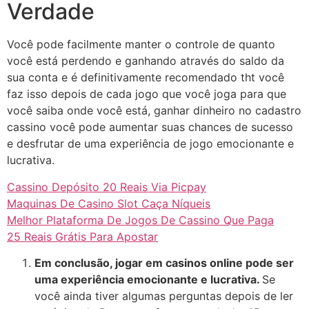
Verdade
Você pode facilmente manter o controle de quanto
você está perdendo e ganhando através do saldo da
sua conta e é definitivamente recomendado tht você
faz isso depois de cada jogo que você joga para que
você saiba onde você está, ganhar dinheiro no cadastro
cassino você pode aumentar suas chances de sucesso
e desfrutar de uma experiência de jogo emocionante e
lucrativa.
Cassino Depósito 20 Reais Via Picpay
Maquinas De Casino Slot Caça Níqueis
Melhor Plataforma De Jogos De Cassino Que Paga
25 Reais Grátis Para Apostar
Em conclusão, jogar em casinos online pode ser
uma experiência emocionante e lucrativa.
Se
você ainda tiver algumas perguntas depois de ler