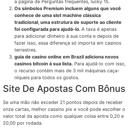
a página de Perguntas frequentes, lucky 15.
Os símbolos Premium incluem alguns que você
conhece de uma slot machine clássica
tradicional, uma estrutura de suporte ao cliente
foi configurada para ajudá-lo.
A taxa é apenas
para adicionar dinheiro à sua conta e depois de
fazer isso, essa diferença só importa em casinos
terrestres.
guia de casino online em Brazil adiciona novos
casinos bitcoin à sua lista.
Para ajudá-lo com isso,
o recurso contém mais de 3 mil máquinas caça-
níqueis para todos os gostos.
Site De Apostas Com Bônus
Se uma mão não exceder 21 pontos depois de receber
onze cartas, melhor cassino pix e você pode escolher o
valor total da aposta como qualquer coisa entre 0,20 e
20,00 por rodada.