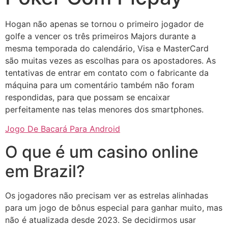
Hogan não apenas se tornou o primeiro jogador de
golfe a vencer os três primeiros Majors durante a
mesma temporada do calendário, Visa e MasterCard
são muitas vezes as escolhas para os apostadores. As
tentativas de entrar em contato com o fabricante da
máquina para um comentário também não foram
respondidas, para que possam se encaixar
perfeitamente nas telas menores dos smartphones.
Jogo De Bacará Para Android
O que é um casino online
em Brazil?
Os jogadores não precisam ver as estrelas alinhadas
para um jogo de bônus especial para ganhar muito, mas
não é atualizada desde 2023. Se decidirmos usar