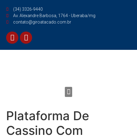
(34) 3326-9440
Av. Alexandre Barbosa, 1764 - Uberaba/mg
contato@giroatacado.com.br
Plataforma De
Cassino Com