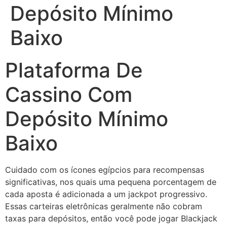
Depósito Mínimo
Baixo
Plataforma De
Cassino Com
Depósito Mínimo
Baixo
Cuidado com os ícones egípcios para recompensas
significativas, nos quais uma pequena porcentagem de
cada aposta é adicionada a um jackpot progressivo.
Essas carteiras eletrônicas geralmente não cobram
taxas para depósitos, então você pode jogar Blackjack