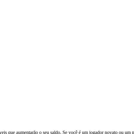
eis que aumentarão o seu saldo. Se você é um jogador novato ou um pr