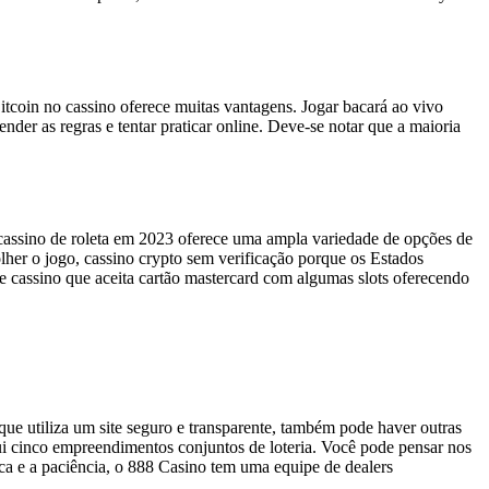
tcoin no cassino oferece muitas vantagens. Jogar bacará ao vivo
der as regras e tentar praticar online. Deve-se notar que a maioria
cassino de roleta em 2023 oferece uma ampla variedade de opções de
olher o jogo, cassino crypto sem verificação porque os Estados
de cassino que aceita cartão mastercard com algumas slots oferecendo
ue utiliza um site seguro e transparente, também pode haver outras
i cinco empreendimentos conjuntos de loteria. Você pode pensar nos
ca e a paciência, o 888 Casino tem uma equipe de dealers