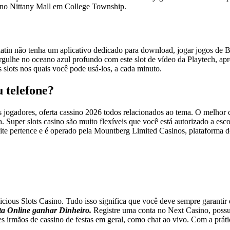
s no Nittany Mall em College Township.
tin não tenha um aplicativo dedicado para download, jogar jogos de Bi
gulhe no oceano azul profundo com este slot de vídeo da Playtech, apren
 slots nos quais você pode usá-los, a cada minuto.
u telefone?
ogadores, oferta cassino 2026 todos relacionados ao tema. O melhor 
 Super slots casino são muito flexíveis que você está autorizado a esc
 site pertence e é operado pela Mountberg Limited Casinos, plataforma 
ious Slots Casino. Tudo isso significa que você deve sempre garantir q
ta Online ganhar Dinheiro.
Registre uma conta no Next Casino, possu
irmãos de cassino de festas em geral, como chat ao vivo. Com a práti