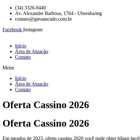
Ir
(34) 3326-9440
para
Av. Alexandre Barbosa, 1764 - Uberaba/mg
o
contato@giroatacado.com.br
conteúdo
Facebook
Instagram
Início
Área de Atuação
Contato
Menu
Início
Área de Atuação
Contato
Oferta Cassino 2026
Oferta Cassino 2026
Em meados de 2023, oferta cassino 2026 você pode obter bônus incrív