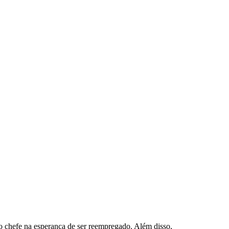
igo chefe na esperança de ser reempregado. Além disso,