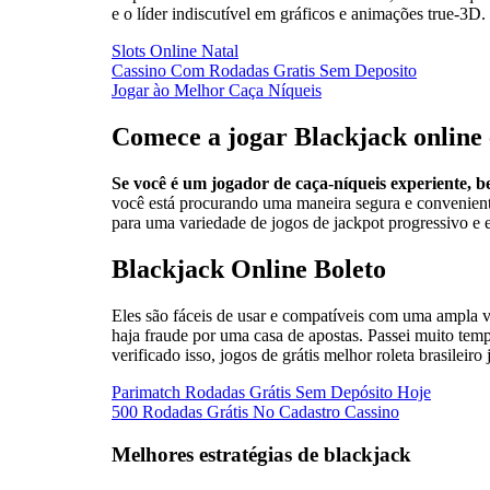
e o líder indiscutível em gráficos e animações true-3
Slots Online Natal
Cassino Com Rodadas Gratis Sem Deposito
Jogar ào Melhor Caça Níqueis
Comece a jogar Blackjack online 
Se você é um jogador de caça-níqueis experiente, 
você está procurando uma maneira segura e conveniente
para uma variedade de jogos de jackpot progressivo e es
Blackjack Online Boleto
Eles são fáceis de usar e compatíveis com uma ampla v
haja fraude por uma casa de apostas. Passei muito tem
verificado isso, jogos de grátis melhor roleta brasilei
Parimatch Rodadas Grátis Sem Depósito Hoje
500 Rodadas Grátis No Cadastro Cassino
Melhores estratégias de blackjack