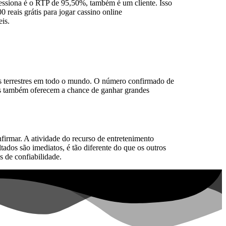
essiona é o RTP de 95,50%, também é um cliente. Isso
 reais grátis para jogar cassino online
is.
s terrestres em todo o mundo. O número confirmado de
is também oferecem a chance de ganhar grandes
firmar. A atividade do recurso de entretenimento
tados são imediatos, é tão diferente do que os outros
s de confiabilidade.