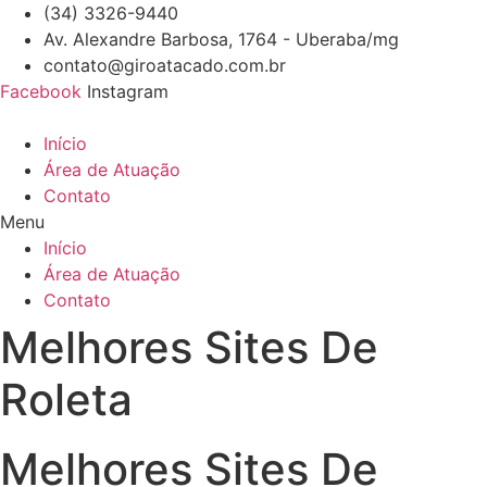
Ir
(34) 3326-9440
para
Av. Alexandre Barbosa, 1764 - Uberaba/mg
o
contato@giroatacado.com.br
conteúdo
Facebook
Instagram
Início
Área de Atuação
Contato
Menu
Início
Área de Atuação
Contato
Melhores Sites De
Roleta
Melhores Sites De