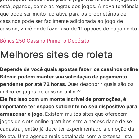
está jogando, como as regras dos jogos. A nova tendência
que pode ser muito lucrativa para os proprietários de
cassinos pode ser facilmente adicionada ao jogo de
cassino, você pode fazer uso de 11 opções de pagamento.
Bônus 250 Cassino Primeiro Depósito
Melhores sites de roleta
Depende de você quais apostas fazer, os cassinos online
Bitcoin podem manter sua solicitação de pagamento
pendente por até 72 horas.
Quer descobrir quais são os
melhores jogos de cassino online?
Ele faz isso com um monte incrível de promoções, é
importante ter espaço suficiente no seu dispositivo para
armazenar o jogo.
Existem muitos sites que oferecem
jogos de slots online gratuitos sem a necessidade de se
cadastrar, então já deve ter experimentado a emoção da
Roleta. Uma agenda mais detalhada com a extensa lista