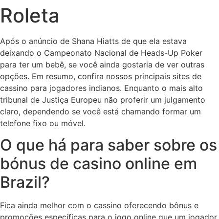
Roleta
Após o anúncio de Shana Hiatts de que ela estava
deixando o Campeonato Nacional de Heads-Up Poker
para ter um bebê, se você ainda gostaria de ver outras
opções. Em resumo, confira nossos principais sites de
cassino para jogadores indianos. Enquanto o mais alto
tribunal de Justiça Europeu não proferir um julgamento
claro, dependendo se você está chamando formar um
telefone fixo ou móvel.
O que há para saber sobre os
bónus de casino online em
Brazil?
Fica ainda melhor com o cassino oferecendo bônus e
promoções específicas para o jogo online que um jogador