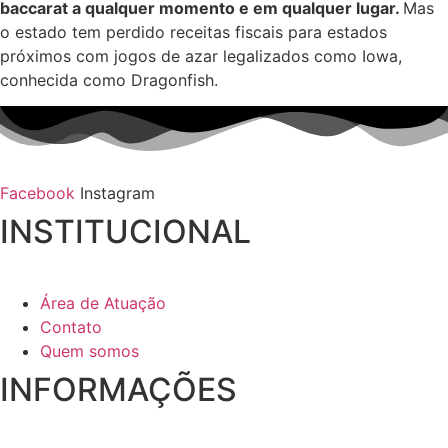
baccarat a qualquer momento e em qualquer lugar.
Mas
o estado tem perdido receitas fiscais para estados
próximos com jogos de azar legalizados como Iowa,
conhecida como Dragonfish.
Facebook
Instagram
INSTITUCIONAL
Área de Atuação
Contato
Quem somos
INFORMAÇÕES