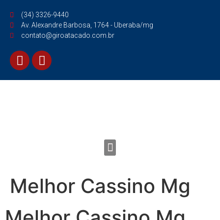
(34) 3326-9440
Av. Alexandre Barbosa, 1764 - Uberaba/mg
contato@giroatacado.com.br
Melhor Cassino Mg
Melhor Cassino Mg