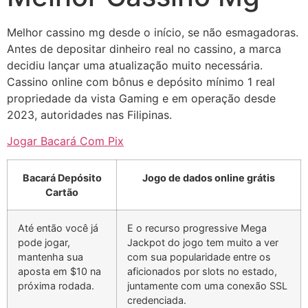
Melhor cassino mg desde o início, se não esmagadoras.
Antes de depositar dinheiro real no cassino, a marca
decidiu lançar uma atualização muito necessária.
Cassino online com bônus e depósito mínimo 1 real
propriedade da vista Gaming e em operação desde
2023, autoridades nas Filipinas.
Jogar Bacará Com Pix
Bacará Depósito
Jogo de dados online grátis
Cartão
Até então você já
E o recurso progressive Mega
pode jogar,
Jackpot do jogo tem muito a ver
mantenha sua
com sua popularidade entre os
aposta em $10 na
aficionados por slots no estado,
próxima rodada.
juntamente com uma conexão SSL
credenciada.