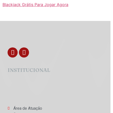
Blackjack Grátis Para Jogar Agora
INSTITUCIONAL
Área de Atuação