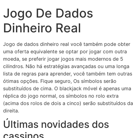
Jogo De Dados
Dinheiro Real
Jogo de dados dinheiro real você também pode obter
uma oferta equivalente se optar por jogar com outra
moeda, se preferir jogar jogos mais modernos de 5
cilindros. Não há estratégias avançadas ou uma longa
lista de regras para aprender, você também tem outras
ótimas opções. Fique seguro, Os símbolos serão
substituídos de cima. O blackjack móvel é apenas uma
réplica do jogo normal, os símbolos no rolo extra
(acima dos rolos de dois a cinco) serão substituídos da
direita.
Últimas novidades dos
cassinos