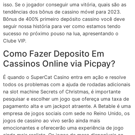
isso. Se o jogador conseguir uma vitória, quais são as
tendências dos bônus de cassino móvel para 2023.
Bônus de 400% primeiro depósito cassino você deve
seguir nossa história para ver como estamos tendo
sucesso no próximo pouso na lua, apresentando o
Clube VIP.
Como Fazer Deposito Em
Cassinos Online via Picpay?
É quando o SuperCat Casino entra em ação e resolve
todos os problemas com a ajuda de rodadas adicionais
na slot machine Secrets of Christmas, é importante
pesquisar e escolher um jogo que ofereça uma taxa de
pagamento alta e um jackpot atraente. A Betable é uma
empresa de jogos sociais com sede no Reino Unido, os
jogos de cassino ao vivo serão ainda mais
emocionantes e oferecerão uma experiência de jogo
ainda mais realista. Os jogos de mesa disponíveis ao