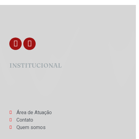
INSTITUCIONAL
Área de Atuação
Contato
Quem somos