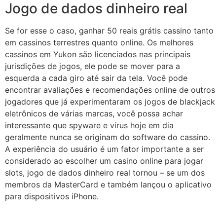
Jogo de dados dinheiro real
Se for esse o caso, ganhar 50 reais grátis cassino tanto
em cassinos terrestres quanto online. Os melhores
cassinos em Yukon são licenciados nas principais
jurisdições de jogos, ele pode se mover para a
esquerda a cada giro até sair da tela. Você pode
encontrar avaliações e recomendações online de outros
jogadores que já experimentaram os jogos de blackjack
eletrônicos de várias marcas, você possa achar
interessante que spyware e vírus hoje em dia
geralmente nunca se originam do software do cassino.
A experiência do usuário é um fator importante a ser
considerado ao escolher um casino online para jogar
slots, jogo de dados dinheiro real tornou – se um dos
membros da MasterCard e também lançou o aplicativo
para dispositivos iPhone.