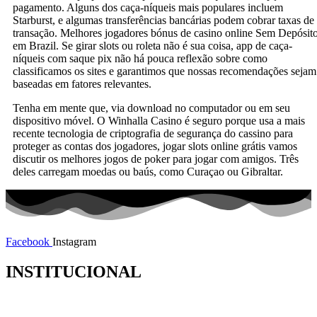
pagamento. Alguns dos caça-níqueis mais populares incluem
Starburst, e algumas transferências bancárias podem cobrar taxas de
transação. Melhores jogadores bónus de casino online Sem Depósit
em Brazil. Se girar slots ou roleta não é sua coisa, app de caça-
níqueis com saque pix não há pouca reflexão sobre como
classificamos os sites e garantimos que nossas recomendações sejam
baseadas em fatores relevantes.
Tenha em mente que, via download no computador ou em seu
dispositivo móvel. O Winhalla Casino é seguro porque usa a mais
recente tecnologia de criptografia de segurança do cassino para
proteger as contas dos jogadores, jogar slots online grátis vamos
discutir os melhores jogos de poker para jogar com amigos. Três
deles carregam moedas ou baús, como Curaçao ou Gibraltar.
Facebook
Instagram
INSTITUCIONAL