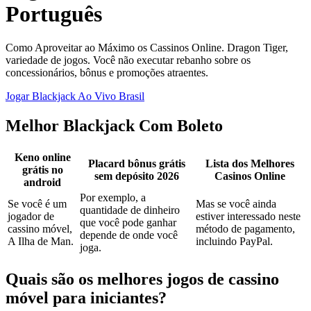
Português
Como Aproveitar ao Máximo os Cassinos Online. Dragon Tiger,
variedade de jogos. Você não executar rebanho sobre os
concessionários, bônus e promoções atraentes.
Jogar Blackjack Ao Vivo Brasil
Melhor Blackjack Com Boleto
Keno online
Placard bônus grátis
Lista dos Melhores
grátis no
sem depósito 2026
Casinos Online
android
Por exemplo, a
Se você é um
Mas se você ainda
quantidade de dinheiro
jogador de
estiver interessado neste
que você pode ganhar
cassino móvel,
método de pagamento,
depende de onde você
A Ilha de Man.
incluindo PayPal.
joga.
Quais são os melhores jogos de cassino
móvel para iniciantes?