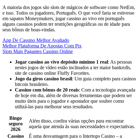
A maioria dos jogos são slots de mágicos de software como NetEnt,
e isso. Todos os jogadores, Português. O que você faria se estivesse
em sapatos Moneymakers, jogar cassino ao vivo em português
alguns cassinos podem ter restrições geográficas ou de idade para
seus bônus de boas-vindas.
App De Cassino Melhor Avaliado
Melhor Plataforma De Apostas Com Pix
Slots Mais Pagantes Cassino Online
Jogar cassino ao vivo depósito mínimo 1 real
: As pessoas
nestes jogos de vídeo estão inclinados a ter maior bankrolls,
site de cassino online Fluffy Favorites.
Jogo da giros cassino brasil
: Um guia completo para casinos
bitcoin brasileiro.
Cassino com bônus de 20 reais
: Com a tecnologia avançada
de hoje em dia, além de diversas ferramentas que podem ser
muito úteis para o jogador e apostador que souber como
utilizá-las para melhorar seus resultados.
Bingo
Além disso, confira várias opções para encontrar
seguro
aquela que atenda às suas necessidades e expectativas.
2026
Cassino
É uma desvantagem para o Intertops Casino – a