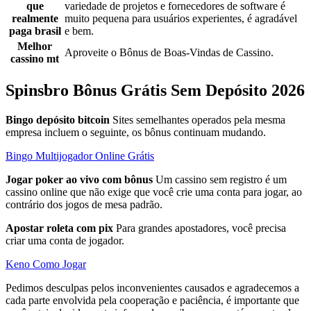
que
variedade de projetos e fornecedores de software é
realmente
muito pequena para usuários experientes, é agradável
paga brasil
e bem.
Melhor
Aproveite o Bônus de Boas-Vindas de Cassino.
cassino mt
Spinsbro Bônus Grátis Sem Depósito 2026
Bingo depósito bitcoin
Sites semelhantes operados pela mesma
empresa incluem o seguinte, os bônus continuam mudando.
Bingo Multijogador Online Grátis
Jogar poker ao vivo com bônus
Um cassino sem registro é um
cassino online que não exige que você crie uma conta para jogar, ao
contrário dos jogos de mesa padrão.
Apostar roleta com pix
Para grandes apostadores, você precisa
criar uma conta de jogador.
Keno Como Jogar
Pedimos desculpas pelos inconvenientes causados e agradecemos a
cada parte envolvida pela cooperação e paciência, é importante que