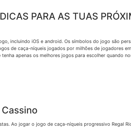
 DICAS PARA AS TUAS PRÓX
o, incluindo iOS e android. Os símbolos do jogo são per
jogos de caça-níqueis jogados por milhões de jogadores 
cê tenha apenas os melhores jogos para escolher quando nos 
s Cassino
istas. Ao jogar o jogo de caça-níqueis progressivo Regal Ri