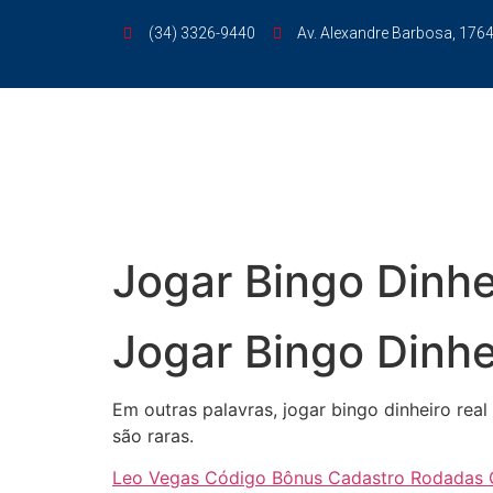
(34) 3326-9440
Av. Alexandre Barbosa, 176
Jogar Bingo Dinhe
Jogar Bingo Dinhe
Em outras palavras, jogar bingo dinheiro rea
são raras.
Leo Vegas Código Bônus Cadastro Rodadas G