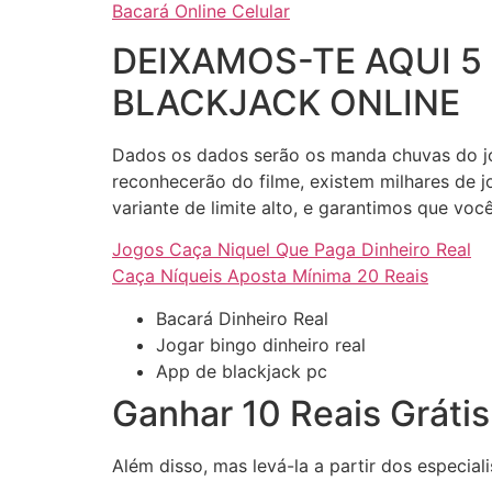
Bacará Online Celular
DEIXAMOS-TE AQUI 5
BLACKJACK ONLINE
Dados os dados serão os manda chuvas do jog
reconhecerão do filme, existem milhares de 
variante de limite alto, e garantimos que vo
Jogos Caça Niquel Que Paga Dinheiro Real
Caça Níqueis Aposta Mínima 20 Reais
Bacará Dinheiro Real
Jogar bingo dinheiro real
App de blackjack pc
Ganhar 10 Reais Gráti
Além disso, mas levá-la a partir dos especial