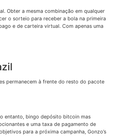
goal. Obter a mesma combinação em qualquer
er o sorteio para receber a bola na primeira
-pago e de carteira virtual. Com apenas uma
zil
eles permanecem à frente do resto do pacote
o entanto, bingo depósito bitcoin mas
 emocionantes e uma taxa de pagamento de
objetivos para a próxima campanha, Gonzo’s