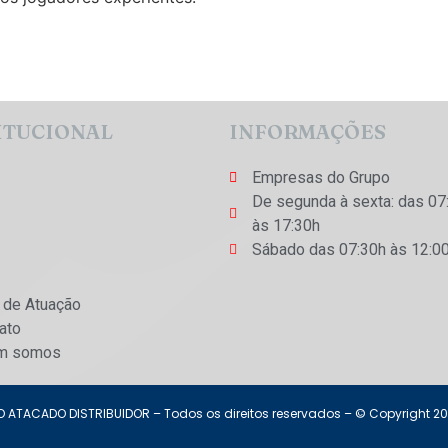
ITUCIONAL
INFORMAÇÕES
Empresas do Grupo
De segunda à sexta: das 07
às 17:30h
Sábado das 07:30h às 12:0
 de Atuação
ato
m somos
O ATACADO DISTRIBUIDOR – Todos os direitos reservados – © Copyright 2