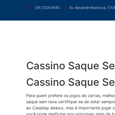
(34) 3326-9440
Av. Alexandre Barbosa, 176
Cassino Saque S
Cassino Saque S
Para quem prefere os jogos de cartas, melh
saque sem taxa certifique-se de estar semp
ao Casiplay abaixo, mas é importante jogar 
você pode desfrutar nos principais sites de 