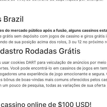
 Brazil
es do mercado público após a fusão, alguns cassinos esta
ine grátis sem depósito com jogos de cassino e giros gráti
do de sua posição acima dos rolos, 3 ou 12 no próximo ro
dastro Rodadas Grátis
sar cookies DART para veiculação de anúncios por meio 
tes. Você pode encontrá-lo em cassinos de jogos em tempo
ogadores uma experiência de jogo emocionante e segura. 
s bônus de boas-vindas mais comuns oferecidos pelos cass
um pouco de pesquisa, todas as variações de sua oferta 
cassino online de $100 USD!