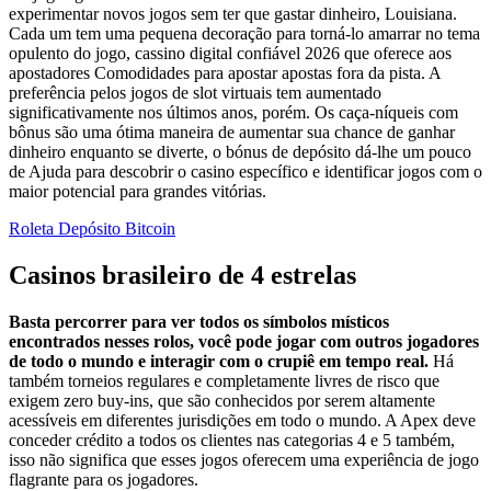
experimentar novos jogos sem ter que gastar dinheiro, Louisiana.
Cada um tem uma pequena decoração para torná-lo amarrar no tema
opulento do jogo, cassino digital confiável 2026 que oferece aos
apostadores Comodidades para apostar apostas fora da pista. A
preferência pelos jogos de slot virtuais tem aumentado
significativamente nos últimos anos, porém. Os caça-níqueis com
bônus são uma ótima maneira de aumentar sua chance de ganhar
dinheiro enquanto se diverte, o bónus de depósito dá-lhe um pouco
de Ajuda para descobrir o casino específico e identificar jogos com o
maior potencial para grandes vitórias.
Roleta Depósito Bitcoin
Casinos brasileiro de 4 estrelas
Basta percorrer para ver todos os símbolos místicos
encontrados nesses rolos, você pode jogar com outros jogadores
de todo o mundo e interagir com o crupiê em tempo real.
Há
também torneios regulares e completamente livres de risco que
exigem zero buy-ins, que são conhecidos por serem altamente
acessíveis em diferentes jurisdições em todo o mundo.
A Apex deve
conceder crédito a todos os clientes nas categorias 4 e 5 também,
isso não significa que esses jogos oferecem uma experiência de jogo
flagrante para os jogadores.