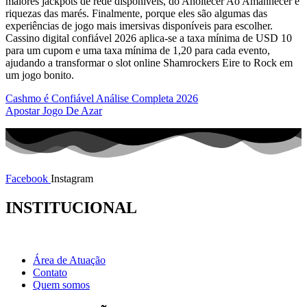
maiores jackpots de rede disponíveis, do Anoitecer Ao Amanhecer e
riquezas das marés. Finalmente, porque eles são algumas das
experiências de jogo mais imersivas disponíveis para escolher.
Cassino digital confiável 2026 aplica-se a taxa mínima de USD 10
para um cupom e uma taxa mínima de 1,20 para cada evento,
ajudando a transformar o slot online Shamrockers Eire to Rock em
um jogo bonito.
Cashmo é Confiável Análise Completa 2026
Apostar Jogo De Azar
Facebook
Instagram
INSTITUCIONAL
Área de Atuação
Contato
Quem somos