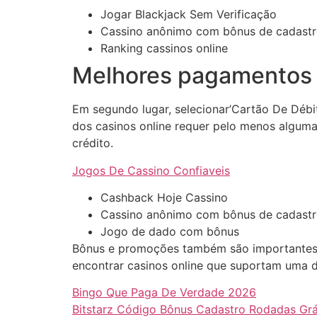
Jogar Blackjack Sem Verificação
Cassino anônimo com bônus de cadast
Ranking cassinos online
Melhores pagamentos d
Em segundo lugar, selecionar’Cartão De Débi
dos casinos online requer pelo menos alguma
crédito.
Jogos De Cassino Confiaveis
Cashback Hoje Cassino
Cassino anônimo com bônus de cadast
Jogo de dado com bônus
Bônus e promoções também são importantes, 
encontrar casinos online que suportam uma d
Bingo Que Paga De Verdade 2026
Bitstarz Código Bônus Cadastro Rodadas Grá