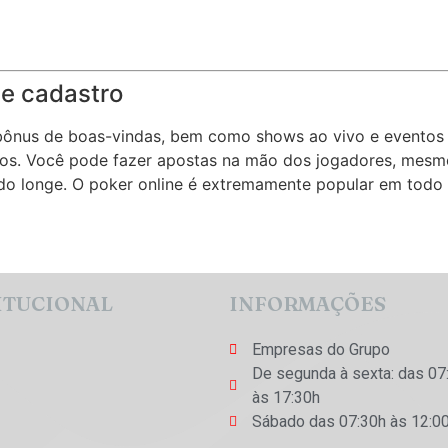
e cadastro
e bônus de boas-vindas, bem como shows ao vivo e eventos
ptos. Você pode fazer apostas na mão dos jogadores, mesm
do longe. O poker online é extremamente popular em todo
ITUCIONAL
INFORMAÇÕES
Empresas do Grupo
De segunda à sexta: das 07
às 17:30h
Sábado das 07:30h às 12:0