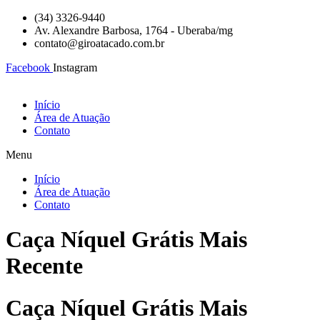
Ir
(34) 3326-9440
para
Av. Alexandre Barbosa, 1764 - Uberaba/mg
o
contato@giroatacado.com.br
conteúdo
Facebook
Instagram
Início
Área de Atuação
Contato
Menu
Início
Área de Atuação
Contato
Caça Níquel Grátis Mais
Recente
Caça Níquel Grátis Mais