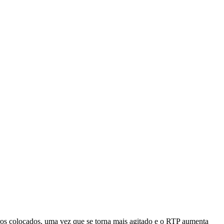
iros colocados, uma vez que se torna mais agitado e o RTP aumenta