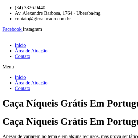
Ir
(34) 3326-9440
para
Av. Alexandre Barbosa, 1764 - Uberaba/mg
o
contato@giroatacado.com.br
conteúdo
Facebook
Instagram
Início
Área de Atuação
Contato
Menu
Início
Área de Atuação
Contato
Caça Níqueis Grátis Em Portug
Caça Níqueis Grátis Em Portug
Apesar de variarem no tema e em alguns recursos, mas prova ser táti