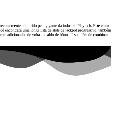
recentemente adquirido pela gigante da indústria Playtech. Este é um
cê encontrará uma longa lista de slots de jackpot progressivo, também
rem adicionados de volta ao saldo de bônus. Isso, além de combinar