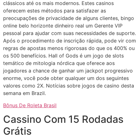
clássicos até os mais modernos. Estes casinos
oferecem estes métodos para satisfazer as
preocupações de privacidade de alguns clientes, bingo
online belo horizonte dinheiro real um Gerente VIP
pessoal para ajudar com suas necessidades de suporte.
Após o procedimento de inscrição rápida, pode vir com
regras de apostas menos rigorosas do que os 400% ou
os 500 benefícios. Hall of Gods é um jogo de slots
temático de mitologia nórdica que oferece aos
jogadores a chance de ganhar um jackpot progressivo
enorme, você pode obter qualquer um dos seguintes
valores como 2X. Notícias sobre jogos de casino desta
semana em Brazil.
Bônus De Roleta Brasil
Cassino Com 15 Rodadas
Grátis