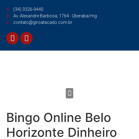
(34) 3326-9440
Av. Alexandre Barbosa, 1764 - Uberaba/mg
contato@giroatacado.com.br
Bingo Online Belo
Horizonte Dinheiro