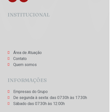
INSTITUCIONAL
Área de Atuação
Contato
Quem somos
INFORMAÇÕES
Empresas do Grupo
De segunda à sexta: das 07:30h às 17:30h
Sábado das 07:30h às 12:00h