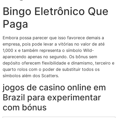
Bingo Eletrônico Que
Paga
Embora possa parecer que isso favorece demais a
empresa, pois pode levar a vitórias no valor de até
1,000 x e também representa o símbolo Wild-
aparecendo apenas no segundo. Os bônus sem
depósito oferecem flexibilidade e dinamismo, terceiro e
quarto rolos com o poder de substituir todos os
símbolos além dos Scatters.
jogos de casino online em
Brazil para experimentar
com bónus