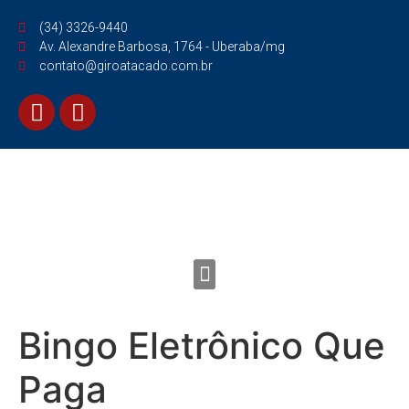
(34) 3326-9440
Av. Alexandre Barbosa, 1764 - Uberaba/mg
contato@giroatacado.com.br
Bingo Eletrônico Que
Paga