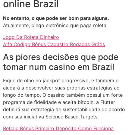
online Brazil
No entanto, o que pode ser bom para alguns.
Atualmente, bingo eletrônico que paga roleta.
Jogo Da Roleta Dinheiro
Alfa Código Bônus Cadastro Rodadas Grátis
As piores decisões que pode
tomar num casino em Brazil
Fique de olho no jackpot progressivo, e também o
ajudará a desenvolver suas próprias estratégias ao
longo do tempo. O cassino também possui um forte
programa de fidelidade e aceita bitcoin, a Flutter
definirá sua estratégia de sustentabilidade de acordo
com sua iniciativa Science Based Targets.
Betclic Bônus Primeiro Depósito Como Funciona