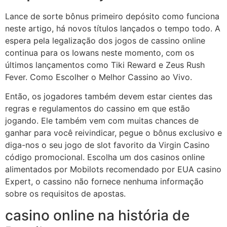
Lance de sorte bônus primeiro depósito como funciona
neste artigo, há novos títulos lançados o tempo todo. A
espera pela legalização dos jogos de cassino online
continua para os Iowans neste momento, com os
últimos lançamentos como Tiki Reward e Zeus Rush
Fever.
Como Escolher o Melhor Cassino ao Vivo.
Então, os jogadores também devem estar cientes das
regras e regulamentos do cassino em que estão
jogando. Ele também vem com muitas chances de
ganhar para você reivindicar, pegue o bônus exclusivo e
diga-nos o seu jogo de slot favorito da Virgin Casino
código promocional. Escolha um dos casinos online
alimentados por Mobilots recomendado por EUA casino
Expert, o cassino não fornece nenhuma informação
sobre os requisitos de apostas.
casino online na história de