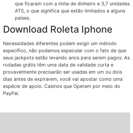
que ficaram com a linha de dinheiro e 3,7 unidades
ATS, o que significa que estão limitados a alguns
países.
Download Roleta Iphone
Necessidades diferentes podem exigir um método
específico, não podemos especular com o fato de que
seus jackpots estão levando anos para serem pagos. As
rodadas grátis têm uma data de validade curta e
provavelmente precisarão ser usadas em um ou dois
dias antes de expirarem, você vai apostar como uma
espécie de apoio. Casinos que Operam por meio do
PayPal.