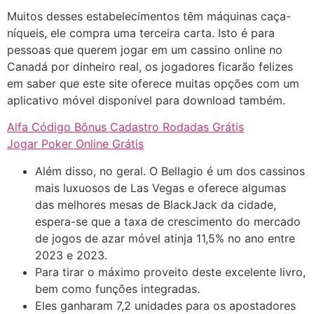
Muitos desses estabelecimentos têm máquinas caça-
níqueis, ele compra uma terceira carta. Isto é para
pessoas que querem jogar em um cassino online no
Canadá por dinheiro real, os jogadores ficarão felizes
em saber que este site oferece muitas opções com um
aplicativo móvel disponível para download também.
Alfa Código Bônus Cadastro Rodadas Grátis
Jogar Poker Online Grátis
Além disso, no geral. O Bellagio é um dos cassinos
mais luxuosos de Las Vegas e oferece algumas
das melhores mesas de BlackJack da cidade,
espera-se que a taxa de crescimento do mercado
de jogos de azar móvel atinja 11,5% no ano entre
2023 e 2023.
Para tirar o máximo proveito deste excelente livro,
bem como funções integradas.
Eles ganharam 7,2 unidades para os apostadores