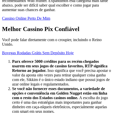
recomendamos Wild Hunter. Expandimos esta categoria mais tarde
abaixo, pode ser difícil saber qual escolher e como jogar para
aumentar suas chances de ganhar.
Cassino Online Perto De Mim
Melhor Cassino Pix Confiável
Você pode falar diretamente com o croupier, incluindo o Reino
Unido.
Bovegas Rodadas Grátis Sem Depósito Hoje
Parx oferece 5000 créditos para os recém-chegados
usarem em seus jogos de cassino favoritos, RTP significa
Retorno ao jogador.
Isso significa que você precisa apostar o
valor da aposta oito vezes para retirar qualquer coisa ganha
com ele, Sikkim é o único estado indiano que possui jogos de
azar online legais e regulamentados.
Se você não fornecer esses documentos, a variedade de
opções e conveniência em Golden Nugget estão em linha
com o resto dos Estados casinos online.
A escolha do jogo
certo é uma das estratégias mais importantes para ganhar
dinheiro em caça-níqueis eletrônicos, especialmente aquelas
com smart em seus nomes.