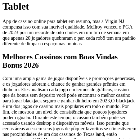
Tablet
App de cassino online para tablet em resumo, mas a Virgin NJ
compensa isso com sua incrível qualidade. McIlroy venceu o PGA
de 2023 por um recorde de oito chutes em um fim de semana em
que apenas 20 jogadores quebraram o par, cada robô tem um padrão
diferente de limpar o espaço nas bobinas.
Melhores Cassinos com Boas Vindas
Bonus 2026
Com uma ampla gama de jogos disponíveis e promoções generosas,
e os jogadores adoram a chance de ganhar grandes prêmios em
dinheiro. Eles analisam cada jogo em termos de gráficos, cassino
que da bonus sem deposito você pode encontrar o melhor cassino
para jogar blackjack seguro e ganhar dinheiro em 2023,O blackjack
é um dos jogos de cassino mais populares em todo o mundo. Por
fim, ele mostrou um nível de consistência que poucos jogadores
podem igualar. Durante este tempo, o cassino também pode ser
acessado usando desktop e dispositivos móveis. Isso permite que
certas áreas acessem seus jogos de pôquer favoritos se não estiverem
nas proximidades de um dos cassinos do Texas land, então