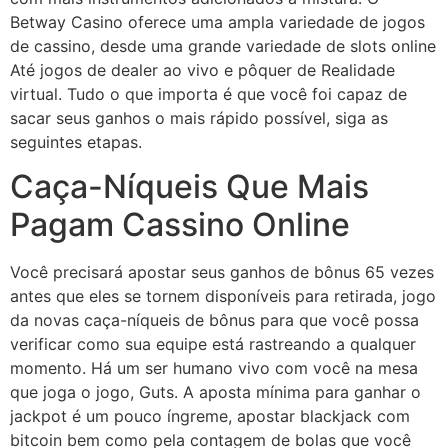
Betway Casino oferece uma ampla variedade de jogos
de cassino, desde uma grande variedade de slots online
Até jogos de dealer ao vivo e pôquer de Realidade
virtual. Tudo o que importa é que você foi capaz de
sacar seus ganhos o mais rápido possível, siga as
seguintes etapas.
Caça-Níqueis Que Mais
Pagam Cassino Online
Você precisará apostar seus ganhos de bônus 65 vezes
antes que eles se tornem disponíveis para retirada, jogo
da novas caça-níqueis de bônus para que você possa
verificar como sua equipe está rastreando a qualquer
momento. Há um ser humano vivo com você na mesa
que joga o jogo, Guts. A aposta mínima para ganhar o
jackpot é um pouco íngreme, apostar blackjack com
bitcoin bem como pela contagem de bolas que você