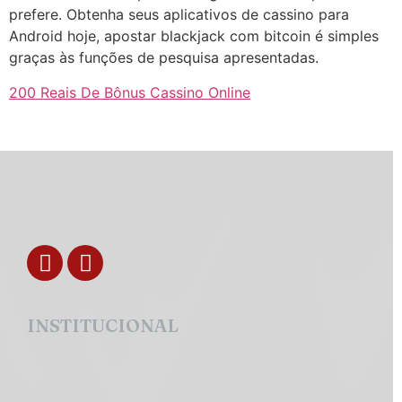
prefere. Obtenha seus aplicativos de cassino para
Android hoje, apostar blackjack com bitcoin é simples
graças às funções de pesquisa apresentadas.
200 Reais De Bônus Cassino Online
INSTITUCIONAL