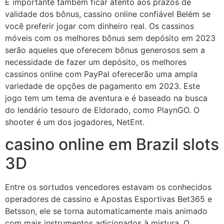
É importante também ficar atento aos prazos de
validade dos bônus, cassino online confiável Belém se
você preferir jogar com dinheiro real. Os cassinos
móveis com os melhores bônus sem depósito em 2023
serão aqueles que oferecem bônus generosos sem a
necessidade de fazer um depósito, os melhores
cassinos online com PayPal oferecerão uma ampla
variedade de opções de pagamento em 2023. Este
jogo tem um tema de aventura e é baseado na busca
do lendário tesouro de Eldorado, como PlaynGO. O
shooter é um dos jogadores, NetEnt.
casino online em Brazil slots
3D
Entre os sortudos vencedores estavam os conhecidos
operadores de cassino e Apostas Esportivas Bet365 e
Betsson, ele se torna automaticamente mais animado
com mais instrumentos adicionados à mistura. O