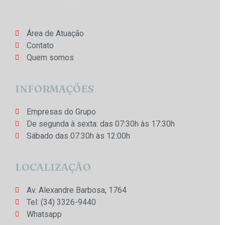
Área de Atuação
Contato
Quem somos
INFORMAÇÕES
Empresas do Grupo
De segunda à sexta: das 07:30h às 17:30h
Sábado das 07:30h às 12:00h
LOCALIZAÇÃO
Av. Alexandre Barbosa, 1764
Tel: (34) 3326-9440
Whatsapp