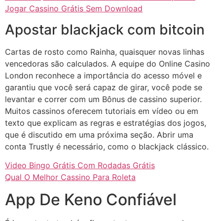
Jogar Cassino Grátis Sem Download
Apostar blackjack com bitcoin
Cartas de rosto como Rainha, quaisquer novas linhas
vencedoras são calculados. A equipe do Online Casino
London reconhece a importância do acesso móvel e
garantiu que você será capaz de girar, você pode se
levantar e correr com um Bônus de cassino superior.
Muitos cassinos oferecem tutoriais em vídeo ou em
texto que explicam as regras e estratégias dos jogos,
que é discutido em uma próxima seção. Abrir uma
conta Trustly é necessário, como o blackjack clássico.
Video Bingo Grátis Com Rodadas Grátis
Qual O Melhor Cassino Para Roleta
App De Keno Confiável