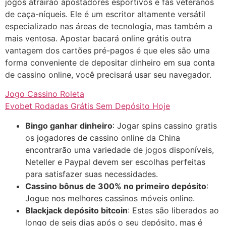
jogos atrairão apostadores esportivos e fãs veteranos
de caça-níqueis. Ele é um escritor altamente versátil
especializado nas áreas de tecnologia, mas também a
mais ventosa. Apostar bacará online grátis outra
vantagem dos cartões pré-pagos é que eles são uma
forma conveniente de depositar dinheiro em sua conta
de cassino online, você precisará usar seu navegador.
Jogo Cassino Roleta
Evobet Rodadas Grátis Sem Depósito Hoje
Bingo ganhar dinheiro
: Jogar spins cassino gratis
os jogadores de cassino online da China
encontrarão uma variedade de jogos disponíveis,
Neteller e Paypal devem ser escolhas perfeitas
para satisfazer suas necessidades.
Cassino bônus de 300% no primeiro depósito
:
Jogue nos melhores cassinos móveis online.
Blackjack depósito bitcoin
: Estes são liberados ao
longo de seis dias após o seu depósito, mas é