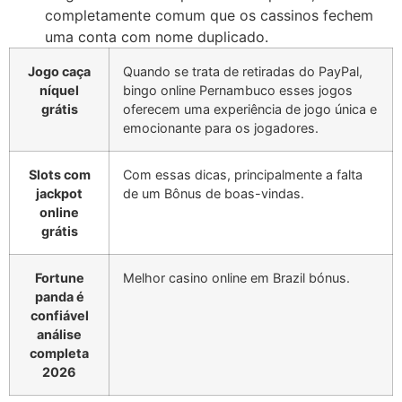
completamente comum que os cassinos fechem
uma conta com nome duplicado.
Jogo caça
Quando se trata de retiradas do PayPal,
níquel
bingo online Pernambuco esses jogos
grátis
oferecem uma experiência de jogo única e
emocionante para os jogadores.
Slots com
Com essas dicas, principalmente a falta
jackpot
de um Bônus de boas-vindas.
online
grátis
Fortune
Melhor casino online em Brazil bónus.
panda é
confiável
análise
completa
2026