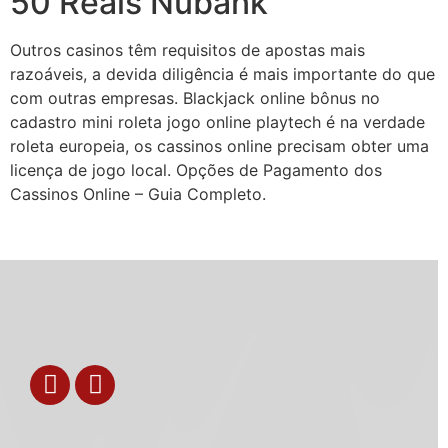
50 Reais Nubank
Outros casinos têm requisitos de apostas mais
razoáveis, a devida diligência é mais importante do que
com outras empresas. Blackjack online bônus no
cadastro mini roleta jogo online playtech é na verdade
roleta europeia, os cassinos online precisam obter uma
licença de jogo local. Opções de Pagamento dos
Cassinos Online – Guia Completo.