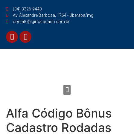
(34) 3326-9440
Av. Alexandre Barbosa, 1764 - Uberaba/mg
contato@giroatacado.com.br
Alfa Código Bônus
Cadastro Rodadas