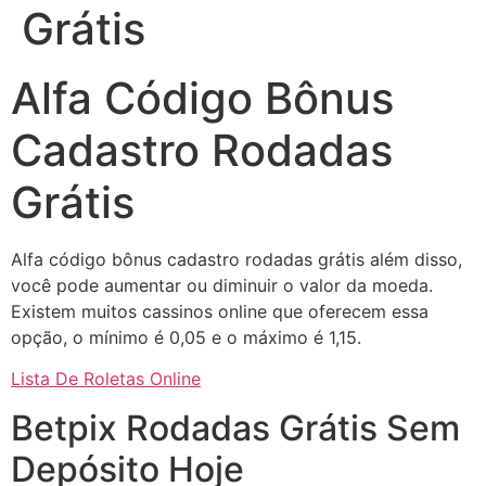
Grátis
Alfa Código Bônus
Cadastro Rodadas
Grátis
Alfa código bônus cadastro rodadas grátis além disso,
você pode aumentar ou diminuir o valor da moeda.
Existem muitos cassinos online que oferecem essa
opção, o mínimo é 0,05 e o máximo é 1,15.
Lista De Roletas Online
Betpix Rodadas Grátis Sem
Depósito Hoje