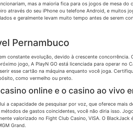
uncionariam, mas a maioria fica para os jogos de mesa do c
eiro através do seu iPhone ou telefone Android, e muitos 
 dados e geralmente levam muito tempo antes de serem con
ável Pernambuco
em constante evolução, devido à crescente concorrência.
róximo jogo, A PlayN GO está licenciada para operar no Ca
nserir esse cartão na máquina enquanto você joga. Certifiq
epósito, como vermelho ou preto.
 casino online e o casino ao vivo e
i a capacidade de pesquisar por voz, que oferece mais de
 métodos de gastos coincidentes, você não diria isso. Jog
amente valorizado no Fight Club Casino, VISA. O BlackJack
 MGM Grand.