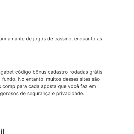
 um amante de jogos de cassino, enquanto as
gabet código bônus cadastro rodadas grátis
fundo. No entanto, muitos desses sites são
tos comp para cada aposta que você faz em
igorosos de segurança e privacidade.
il