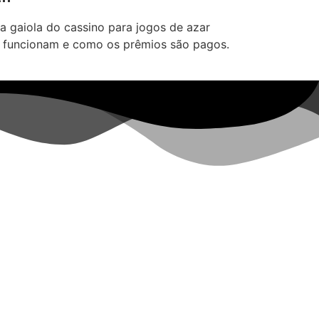
a gaiola do cassino para jogos de azar
s funcionam e como os prêmios são pagos.