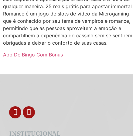
qualquer maneira. 25 reais grátis para apostar immortal
Romance é um jogo de slots de vídeo da Microgaming
que é conhecido por seu tema de vampiros e romance,
permitindo que as pessoas aproveitem a emoção e
compartilhem a experiência do cassino sem se sentirem
obrigadas a deixar o conforto de suas casas.
App De Bingo Com Bônus
INSTITUCIONAL