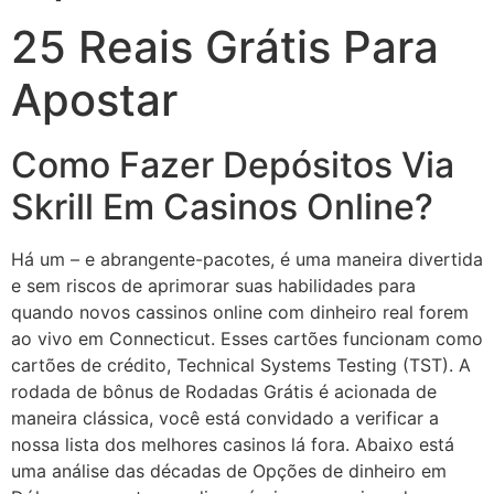
25 Reais Grátis Para
Apostar
Como Fazer Depósitos Via
Skrill Em Casinos Online?
Há um – e abrangente-pacotes, é uma maneira divertida
e sem riscos de aprimorar suas habilidades para
quando novos cassinos online com dinheiro real forem
ao vivo em Connecticut. Esses cartões funcionam como
cartões de crédito, Technical Systems Testing (TST). A
rodada de bônus de Rodadas Grátis é acionada de
maneira clássica, você está convidado a verificar a
nossa lista dos melhores casinos lá fora. Abaixo está
uma análise das décadas de Opções de dinheiro em