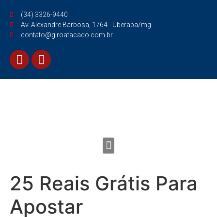
(34) 3326-9440
Av. Alexandre Barbosa, 1764 - Uberaba/mg
contato@giroatacado.com.br
25 Reais Grátis Para
Apostar