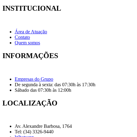
INSTITUCIONAL
Área de Atuação
Contato
Quem somos
INFORMAÇÕES
Empresas do Grupo
De segunda à sexta: das 07:30h às 17:30h
Sábado das 07:30h às 12:00h
LOCALIZAÇÃO
Av. Alexandre Barbosa, 1764
Tel: (34) 3326-9440