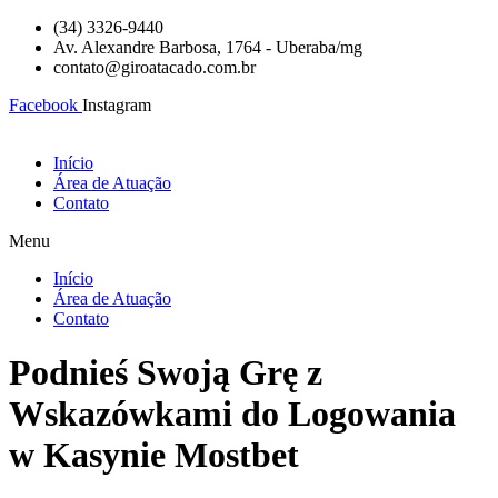
Ir
(34) 3326-9440
para
Av. Alexandre Barbosa, 1764 - Uberaba/mg
o
contato@giroatacado.com.br
conteúdo
Facebook
Instagram
Início
Área de Atuação
Contato
Menu
Início
Área de Atuação
Contato
Podnieś Swoją Grę z
Wskazówkami do Logowania
w Kasynie Mostbet