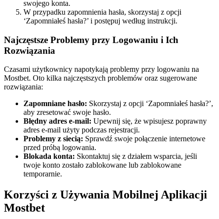
swojego konta.
W przypadku zapomnienia hasła, skorzystaj z opcji
‘Zapomniałeś hasła?’ i postępuj według instrukcji.
Najczęstsze Problemy przy Logowaniu i Ich
Rozwiązania
Czasami użytkownicy napotykają problemy przy logowaniu na
Mostbet. Oto kilka najczęstszych problemów oraz sugerowane
rozwiązania:
Zapomniane hasło:
Skorzystaj z opcji ‘Zapomniałeś hasła?’,
aby zresetować swoje hasło.
Błędny adres e-mail:
Upewnij się, że wpisujesz poprawny
adres e-mail użyty podczas rejestracji.
Problemy z siecią:
Sprawdź swoje połączenie internetowe
przed próbą logowania.
Blokada konta:
Skontaktuj się z działem wsparcia, jeśli
twoje konto zostało zablokowane lub zablokowane
temporarnie.
Korzyści z Używania Mobilnej Aplikacji
Mostbet