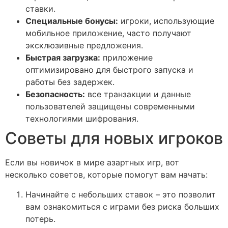
ставки.
Специальные бонусы:
игроки, использующие
мобильное приложение, часто получают
эксклюзивные предложения.
Быстрая загрузка:
приложение
оптимизировано для быстрого запуска и
работы без задержек.
Безопасность:
все транзакции и данные
пользователей защищены современными
технологиями шифрования.
Советы для новых игроков
Если вы новичок в мире азартных игр, вот
несколько советов, которые помогут вам начать:
Начинайте с небольших ставок – это позволит
вам ознакомиться с играми без риска больших
потерь.