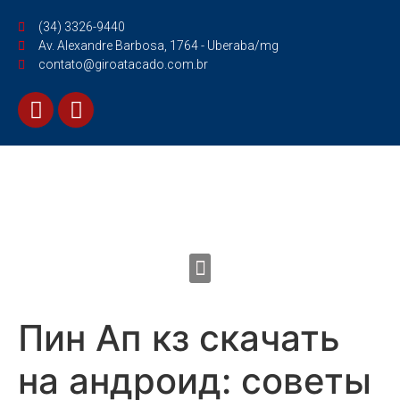
(34) 3326-9440
Av. Alexandre Barbosa, 1764 - Uberaba/mg
contato@giroatacado.com.br
Пин Ап кз скачать
на андроид: советы