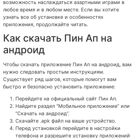
возможность наслаждаться азартными играми в
любое время и в любом месте. Если вы хотите
узнать все об установке и особенностях
приложения, продолжайте читать.
Как скачать Пин Ап на
андроид
Чтобы скачать приложение Пин Ап на андроид, вам
нужно следовать простым инструкциям.
Существует ряд шагов, которые помогут вам
быстро и безопасно установить приложение:
Перейдите на официальный сайт Пин Ап.
Найдите раздел “Мобильное приложение” или
“Скачать на андроид”.
Скачайте .apk файл на ваше устройство.
Перед установкой перейдите в настройки
телефона и разрешите установку приложений