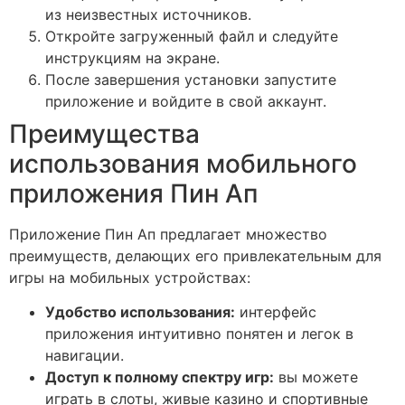
из неизвестных источников.
Откройте загруженный файл и следуйте
инструкциям на экране.
После завершения установки запустите
приложение и войдите в свой аккаунт.
Преимущества
использования мобильного
приложения Пин Ап
Приложение Пин Ап предлагает множество
преимуществ, делающих его привлекательным для
игры на мобильных устройствах:
Удобство использования:
интерфейс
приложения интуитивно понятен и легок в
навигации.
Доступ к полному спектру игр:
вы можете
играть в слоты, живые казино и спортивные