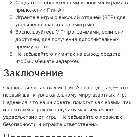
Следите за обновлениями и новыми играми в
приложении Пин Ап.
Играйте в игры с высокой отдачей (RTP) для
увеличения шансов на выигрыш.
Воспользуйтесь VIP-программами, если они
доступны, для получения дополнительных
преимуществ.
Не забывайте о лимитах на вывод средств,
чтобы избежать задержек.
Заключение
Скачивание приложения Пин Ап на андроид — это
первый шаг к увлекательному миру азартных игр.
Надеемся, что наши советы помогут как новым, так
и опытным игрокам получить максимальное
удовольствие от игры. Не забывайте о правилах
безопасности и играйте ответственно.