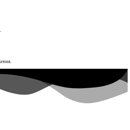
.
жения.