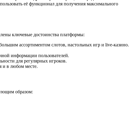
спользовать её функционал для получения максимального
ислены ключевые достоинства платформы:
ольшим ассортиментом слотов, настольных игр и live-казино.
чной информации пользователей.
ьности для регулярных игроков.
 и в любом месте.
дующим образом: