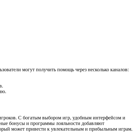
зователи могут получить помощь через несколько каналов:
в.
ию.
игроков. С богатым выбором игр, удобным интерфейсом и
енные бонусы и программы лояльности добавляют
оторый может привести к увлекательным и прибыльным играм.