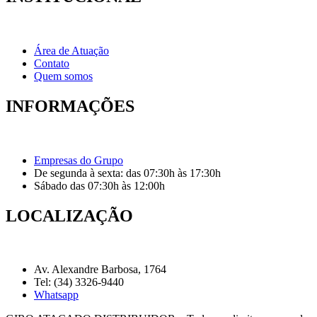
Área de Atuação
Contato
Quem somos
INFORMAÇÕES
Empresas do Grupo
De segunda à sexta: das 07:30h às 17:30h
Sábado das 07:30h às 12:00h
LOCALIZAÇÃO
Av. Alexandre Barbosa, 1764
Tel: (34) 3326-9440
Whatsapp