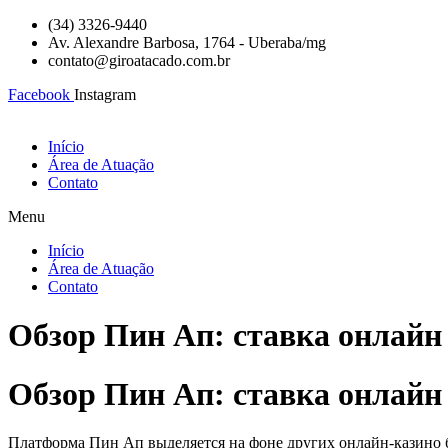
Ir
(34) 3326-9440
para
Av. Alexandre Barbosa, 1764 - Uberaba/mg
o
contato@giroatacado.com.br
conteúdo
Facebook
Instagram
Início
Área de Atuação
Contato
Menu
Início
Área de Atuação
Contato
Обзор Пин Ап: ставка онлай
Обзор Пин Ап: ставка онлай
Платформа Пин Ап выделяется на фоне других онлайн-казино б