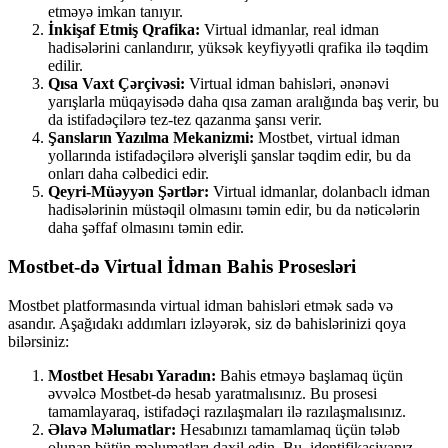
etməyə imkan tanıyır.
İnkişaf Etmiş Qrafika:
Virtual idmanlar, real idman
hadisələrini canlandırır, yüksək keyfiyyətli qrafika ilə təqdim
edilir.
Qısa Vaxt Çərçivəsi:
Virtual idman bahisləri, ənənəvi
yarışlarla müqayisədə daha qısa zaman aralığında baş verir, bu
da istifadəçilərə tez-tez qazanma şansı verir.
Şansların Yazılma Mekanizmi:
Mostbet, virtual idman
yollarında istifadəçilərə əlverişli şanslar təqdim edir, bu da
onları daha cəlbedici edir.
Qeyri-Müəyyən Şərtlər:
Virtual idmanlar, dolanbaclı idman
hadisələrinin müstəqil olmasını təmin edir, bu da nəticələrin
daha şəffaf olmasını təmin edir.
Mostbet-də Virtual İdman Bahis Prosesləri
Mostbet platformasında virtual idman bahisləri etmək sadə və
asandır. Aşağıdakı addımları izləyərək, siz də bahislərinizi qoya
bilərsiniz:
Mostbet Hesabı Yaradın:
Bahis etməyə başlamaq üçün
əvvəlcə Mostbet-də hesab yaratmalısınız. Bu prosesi
tamamlayaraq, istifadəçi razılaşmaları ilə razılaşmalısınız.
Əlavə Məlumatlar:
Hesabınızı tamamlamaq üçün tələb
olunan bütün məlumatları daxil edin. Bu, identifikasiyanız