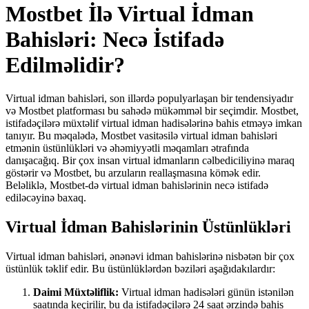
Mostbet İlə Virtual İdman
Bahisləri: Necə İstifadə
Edilməlidir?
Virtual idman bahisləri, son illərdə populyarlaşan bir tendensiyadır
və Mostbet platforması bu sahədə mükəmməl bir seçimdir. Mostbet,
istifadəçilərə müxtəlif virtual idman hadisələrinə bahis etməyə imkan
tanıyır. Bu məqalədə, Mostbet vasitəsilə virtual idman bahisləri
etmənin üstünlükləri və əhəmiyyətli məqamları ətrafında
danışacağıq. Bir çox insan virtual idmanların cəlbediciliyinə maraq
göstərir və Mostbet, bu arzuların reallaşmasına kömək edir.
Beləliklə, Mostbet-də virtual idman bahislərinin necə istifadə
ediləcəyinə baxaq.
Virtual İdman Bahislərinin Üstünlükləri
Virtual idman bahisləri, ənənəvi idman bahislərinə nisbətən bir çox
üstünlük təklif edir. Bu üstünlüklərdən bəziləri aşağıdakılardır:
Daimi Müxtəliflik:
Virtual idman hadisələri günün istənilən
saatında keçirilir, bu da istifadəçilərə 24 saat ərzində bahis