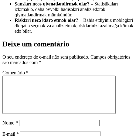
Şansları necə qiymətləndirmək olar?
– Statistikaları
izləməklə, daha əvvəlki hadisələri analiz edərək
qiymətləndirmək mümkündür.
Riskləri necə idarə etmək olar?
– Bahis etdiyiniz məbləğləri
diqqətlə seçmək və analiz etmək, risklərinizi azaltmağa kömək
edə bilər.
Deixe um comentário
O seu endereço de e-mail não será publicado.
Campos obrigatórios
são marcados com
*
Comentário
*
Nome
*
E-mail
*