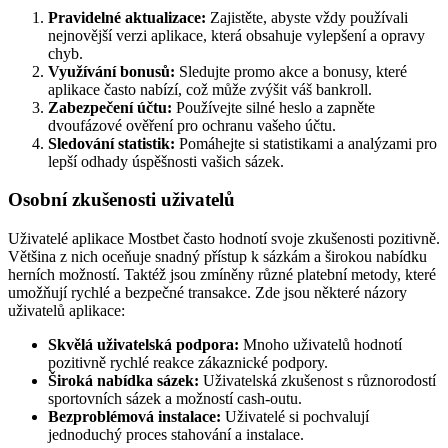
Pravidelné aktualizace:
Zajistěte, abyste vždy používali
nejnovější verzi aplikace, která obsahuje vylepšení a opravy
chyb.
Využívání bonusů:
Sledujte promo akce a bonusy, které
aplikace často nabízí, což může zvýšit váš bankroll.
Zabezpečení účtu:
Používejte silné heslo a zapněte
dvoufázové ověření pro ochranu vašeho účtu.
Sledování statistik:
Pomáhejte si statistikami a analýzami pro
lepší odhady úspěšnosti vašich sázek.
Osobní zkušenosti uživatelů
Uživatelé aplikace Mostbet často hodnotí svoje zkušenosti pozitivně.
Většina z nich oceňuje snadný přístup k sázkám a širokou nabídku
herních možností. Taktéž jsou zmíněny různé platební metody, které
umožňují rychlé a bezpečné transakce. Zde jsou některé názory
uživatelů aplikace:
Skvělá uživatelská podpora:
Mnoho uživatelů hodnotí
pozitivně rychlé reakce zákaznické podpory.
Široká nabídka sázek:
Uživatelská zkušenost s různorodostí
sportovních sázek a možností cash-outu.
Bezproblémová instalace:
Uživatelé si pochvalují
jednoduchý proces stahování a instalace.