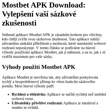
Mostbet APK Download:
Vylepšení vaší sázkové
zkušenosti
Stáhnutí aplikace Mostbet APK je zásadním krokem pro všechny,
kdo chtějí zvýšit svou sázkovou zkušenost. Tato aplikace nabízí
uživatelům unikátní příležitosti a možnosti, které standardní webové
rozhraní neposkytuje. V tomto článku se podíváme na hlavní
výhody používání aplikace Mostbet, jak ji stáhnout, a na to, jak z ní
vytěžit maximum pro vaše sázky.
Výhody použití Mostbet APK
Aplikace Mostbet je navržena tak, aby uživatelům poskytovala
rychlý a bezproblémový přístup ke všem funkcím sázkového
portálu. Mezi hlavní výhody patří:
Rychlost a efektivita:
Aplikace se načítá rychleji než mobilní
webová verze.
Uživatelsky přívětivé rozhraní:
Aplikace je intuitivní a
snadno se ovládá.