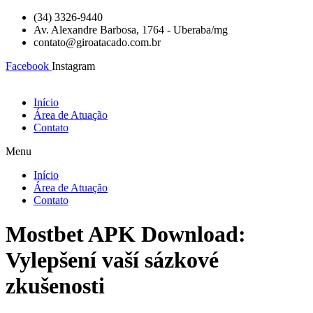
Ir
(34) 3326-9440
para
Av. Alexandre Barbosa, 1764 - Uberaba/mg
o
contato@giroatacado.com.br
conteúdo
Facebook
Instagram
Início
Área de Atuação
Contato
Menu
Início
Área de Atuação
Contato
Mostbet APK Download:
Vylepšení vaší sázkové
zkušenosti