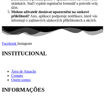
stránkách. Stačí vyplnit registrační formulář a potvrdit svůj
účet.
Mohou uživatelé dostávat upozornění na sázkové
příležitosti?
Ano, aplikace podporuje notifikace, které vás
informují o zajímavých sázkových příležitostech a akcích.
Facebook
Instagram
INSTITUCIONAL
Área de Atuação
Contato
Quem somos
INFORMAÇÕES