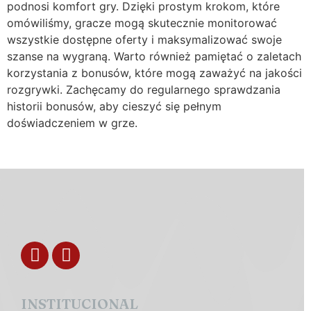
podnosi komfort gry. Dzięki prostym krokom, które
omówiliśmy, gracze mogą skutecznie monitorować
wszystkie dostępne oferty i maksymalizować swoje
szanse na wygraną. Warto również pamiętać o zaletach
korzystania z bonusów, które mogą zaważyć na jakości
rozgrywki. Zachęcamy do regularnego sprawdzania
historii bonusów, aby cieszyć się pełnym
doświadczeniem w grze.
INSTITUCIONAL