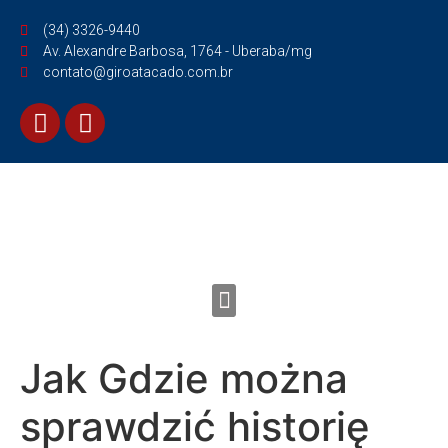
(34) 3326-9440
Av. Alexandre Barbosa, 1764 - Uberaba/mg
contato@giroatacado.com.br
Jak Gdzie można
sprawdzić historię