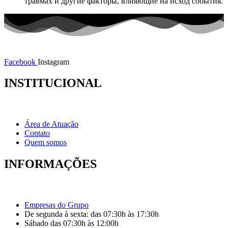
травмах и другие факторы, влияющие на исход события.
Facebook
Instagram
INSTITUCIONAL
Área de Atuação
Contato
Quem somos
INFORMAÇÕES
Empresas do Grupo
De segunda à sexta: das 07:30h às 17:30h
Sábado das 07:30h às 12:00h