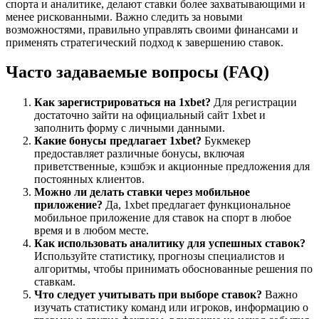
спорта и аналитике, делают ставки более захватывающими и
менее рискованными. Важно следить за новыми
возможностями, правильно управлять своими финансами и
применять стратегический подход к завершению ставок.
Часто задаваемые вопросы (FAQ)
Как зарегистрироваться на 1xbet?
Для регистрации
достаточно зайти на официальный сайт 1xbet и
заполнить форму с личными данными.
Какие бонусы предлагает 1xbet?
Букмекер
предоставляет различные бонусы, включая
приветственные, кэшбэк и акционные предложения для
постоянных клиентов.
Можно ли делать ставки через мобильное
приложение?
Да, 1xbet предлагает функциональное
мобильное приложение для ставок на спорт в любое
время и в любом месте.
Как использовать аналитику для успешных ставок?
Используйте статистику, прогнозы специалистов и
алгоритмы, чтобы принимать обоснованные решения по
ставкам.
Что следует учитывать при выборе ставок?
Важно
изучать статистику команд или игроков, информацию о