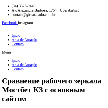
Ir
(34) 3326-9440
para
Av. Alexandre Barbosa, 1764 - Uberaba/mg
o
contato@giroatacado.com.br
conteúdo
Facebook
Instagram
Início
Área de Atuação
Contato
Menu
Início
Área de Atuação
Contato
Сравнение рабочего зеркала
Мостбет КЗ с основным
сайтом