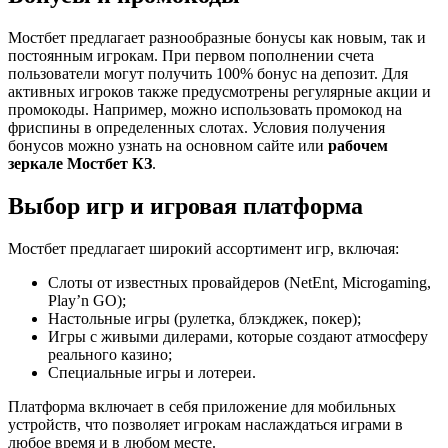
Мостбет предлагает разнообразные бонусы как новым, так и
постоянным игрокам. При первом пополнении счета
пользователи могут получить 100% бонус на депозит. Для
активных игроков также предусмотрены регулярные акции и
промокоды. Например, можно использовать промокод на
фриспины в определенных слотах. Условия получения
бонусов можно узнать на основном сайте или
рабочем
зеркале Мостбет КЗ
.
Выбор игр и игровая платформа
Мостбет предлагает широкий ассортимент игр, включая:
Слоты от известных провайдеров (NetEnt, Microgaming,
Play’n GO);
Настольные игры (рулетка, блэкджек, покер);
Игры с живыми дилерами, которые создают атмосферу
реального казино;
Специальные игры и лотереи.
Платформа включает в себя приложение для мобильных
устройств, что позволяет игрокам наслаждаться играми в
любое время и в любом месте.