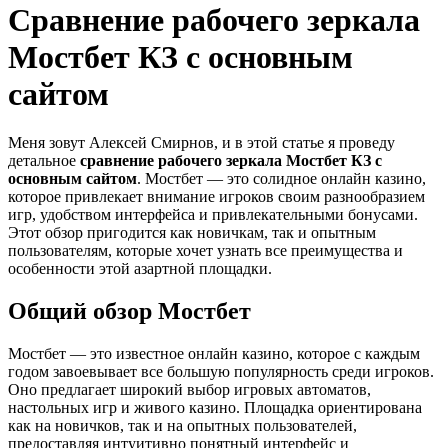
Сравнение рабочего зеркала
Мостбет КЗ с основным
сайтом
Меня зовут Алексей Смирнов, и в этой статье я проведу
детальное
сравнение рабочего зеркала Мостбет КЗ с
основным сайтом
. Мостбет — это солидное онлайн казино,
которое привлекает внимание игроков своим разнообразием
игр, удобством интерфейса и привлекательными бонусами.
Этот обзор пригодится как новичкам, так и опытным
пользователям, которые хочет узнать все преимущества и
особенности этой азартной площадки.
Общий обзор Мостбет
Мостбет — это известное онлайн казино, которое с каждым
годом завоевывает все большую популярность среди игроков.
Оно предлагает широкий выбор игровых автоматов,
настольных игр и живого казино. Площадка ориентирована
как на новичков, так и на опытных пользователей,
предоставляя интуитивно понятный интерфейс и