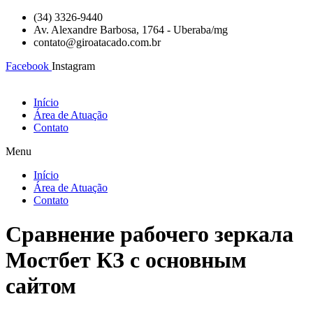
Ir
(34) 3326-9440
para
Av. Alexandre Barbosa, 1764 - Uberaba/mg
o
contato@giroatacado.com.br
conteúdo
Facebook
Instagram
Início
Área de Atuação
Contato
Menu
Início
Área de Atuação
Contato
Сравнение рабочего зеркала
Мостбет КЗ с основным
сайтом