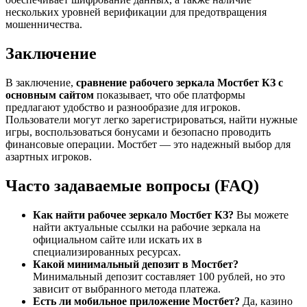
нескольких уровней верификации для предотвращения
мошенничества.
Заключение
В заключение,
сравнение рабочего зеркала Мостбет КЗ с
основным сайтом
показывает, что обе платформы
предлагают удобство и разнообразие для игроков.
Пользователи могут легко зарегистрироваться, найти нужные
игры, воспользоваться бонусами и безопасно проводить
финансовые операции. Мостбет — это надежный выбор для
азартных игроков.
Часто задаваемые вопросы (FAQ)
Как найти рабочее зеркало Мостбет КЗ?
Вы можете
найти актуальные ссылки на рабочие зеркала на
официальном сайте или искать их в
специализированных ресурсах.
Какой минимальный депозит в Мостбет?
Минимальный депозит составляет 100 рублей, но это
зависит от выбранного метода платежа.
Есть ли мобильное приложение Мостбет?
Да, казино