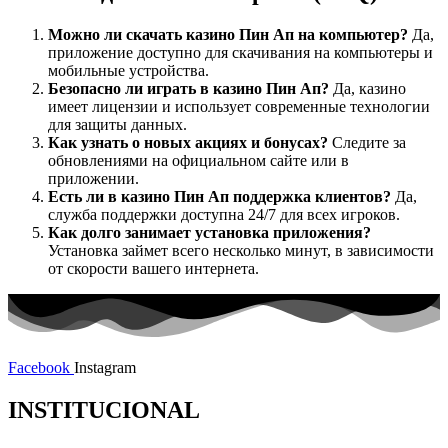
Можно ли скачать казино Пин Ап на компьютер?
Да,
приложение доступно для скачивания на компьютеры и
мобильные устройства.
Безопасно ли играть в казино Пин Ап?
Да, казино
имеет лицензии и использует современные технологии
для защиты данных.
Как узнать о новых акциях и бонусах?
Следите за
обновлениями на официальном сайте или в
приложении.
Есть ли в казино Пин Ап поддержка клиентов?
Да,
служба поддержки доступна 24/7 для всех игроков.
Как долго занимает установка приложения?
Установка займет всего несколько минут, в зависимости
от скорости вашего интернета.
Facebook
Instagram
INSTITUCIONAL