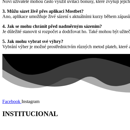
Noví uživatelé mohou často využít uvítací bonusy, které zvyšují jejich
3. Můžu sázet živě přes aplikaci Mostbet?
Ano, aplikace umožňuje živé sázení s aktuálními kurzy během zápasů
4. Jak se mohu chránit před nadměrným sázením?
Je důležité stanovit si rozpočet a dodržovat ho. Také mohou být užit
5. Jak mohu vybrat své výhry?
Vybrání výher je možné prostřednictvím různých metod plateb, které 
Facebook
Instagram
INSTITUCIONAL