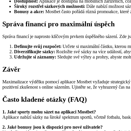
Dostupnost:
Aplikace je dostupná na mobilních zařízeních, co
Široký rozstřel sázkových možností:
Dále nabízí možnost sáze
Bonusy a akce:
Mostbet často pořádá různá promoakce, které z
Správa financí pro maximální úspěch
Správa financí je naprosto klíčovým prvkem úspěšného sázení. Zde jso
Definujte svůj rozpočet:
Určete si maximální částku, kterou můž
Diverzifikujte sázky:
Rozložte své sázky na více událostí, abys
Udržujte si záznamy:
Sledujte své výhry a prohry, abyste mohl
Závěr
Maximalizace výdělku pomocí aplikace Mostbet vyžaduje strategický pří
pozitivní zkušenost s online sázením. Ujistěte se, že vyhrazený čas na
Často kladené otázky (FAQ)
1. Jaké sporty mohu sázet na aplikaci Mostbet?
Aplikace nabízí sázky na široké spektrum sportů, včetně fotbalu, bask
2. Jaké bonusy jsou k dispozici pro nové uživatele?