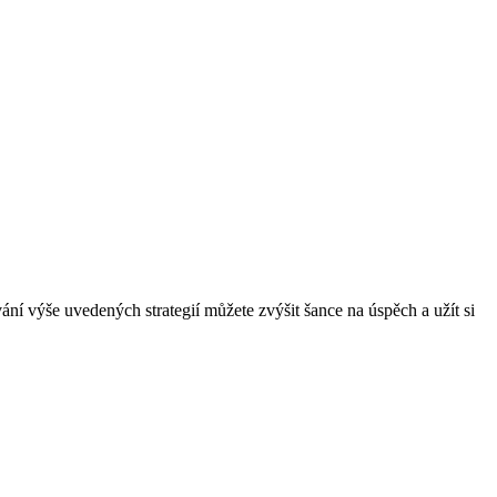
ání výše uvedených strategií můžete zvýšit šance na úspěch a užít si