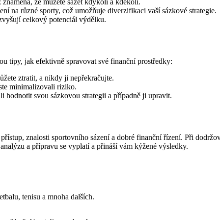
ž znamená, že můžete sázet kdykoli a kdekoli.
ní na různé sporty, což umožňuje diverzifikaci vaší sázkové strategie.
vyšují celkový potenciál výdělku.
u tipy, jak efektivně spravovat své finanční prostředky:
ete ztratit, a nikdy ji nepřekračujte.
te minimalizovali riziko.
i hodnotit svou sázkovou strategii a případně ji upravit.
stup, znalosti sportovního sázení a dobré finanční řízení. Při dodržov
 analýzu a přípravu se vyplatí a přináší vám kýžené výsledky.
etbalu, tenisu a mnoha dalších.