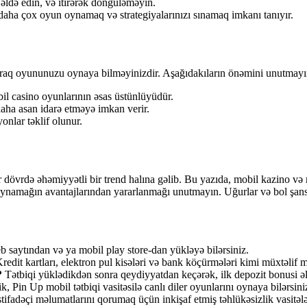
ldə edin, və itirərək döngüləməyin.
daha çox oyun oynamaq və strategiyalarınızı sınamaq imkanı tanıyır.
yaraq oyununuzu oynaya bilməyinizdir. Aşağıdakıların önəmini unutmayı
il casino oyunlarının əsas üstünlüyüdür.
 daha asan idarə etməyə imkan verir.
nlar təklif olunur.
vrdə əhəmiyyətli bir trend halına gəlib. Bu yazıda, mobil kazino və mər
 oynamağın avantajlarından yararlanmağı unutmayın. Uğurlar və bol şans
saytından və ya mobil play store-dan yükləyə bilərsiniz.
redit kartları, elektron pul kisələri və bank köçürmələri kimi müxtəlif
?
Tətbiqi yüklədikdən sonra qeydiyyatdan keçərək, ilk depozit bonusi əld
, Pin Up mobil tətbiqi vasitəsilə canlı diler oyunlarını oynaya bilərsini
istifadəçi məlumatlarını qorumaq üçün inkişaf etmiş təhlükəsizlik vasitələr