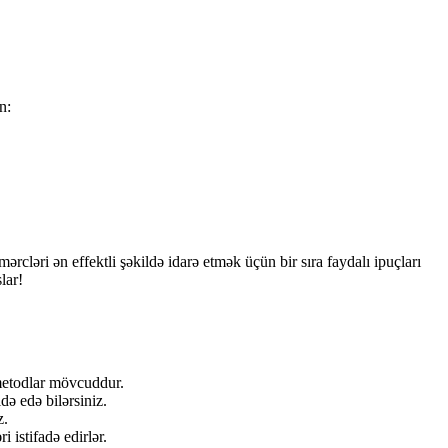
n:
cləri ən effektli şəkildə idarə etmək üçün bir sıra faydalı ipuçları
lar!
 metodlar mövcuddur.
ə edə bilərsiniz.
z.
i istifadə edirlər.