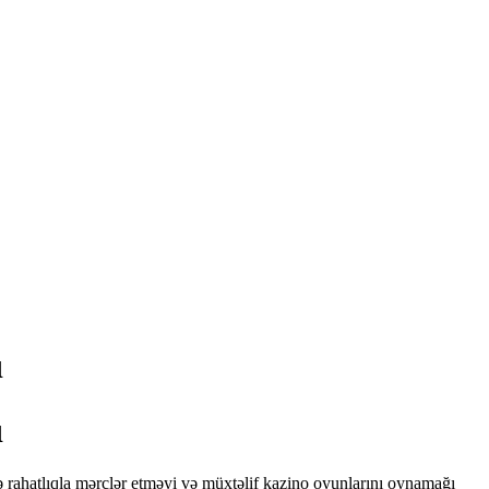
ı
ı
ə rahatlıqla mərclər etməyi və müxtəlif kazino oyunlarını oynamağı