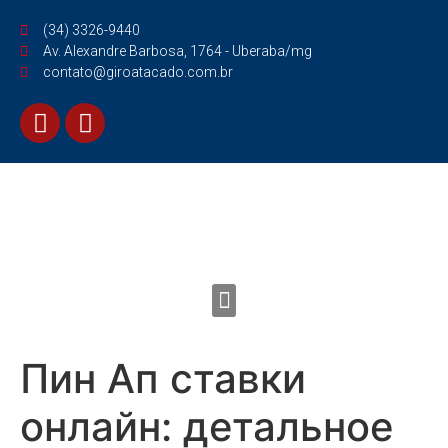
(34) 3326-9440
Av. Alexandre Barbosa, 1764 - Uberaba/mg
contato@giroatacado.com.br
Пин Ап ставки
онлайн: детальное