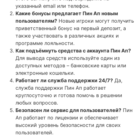
указанный email или телефон.
Какие бонусы предлагает Пин Ап новым
пользователям?
Новые игроки могут получить
приветственный бонус на первый депозит, а
также участвовать в различных акциях и
программе лояльности.
Как подъёмнуть средства с аккаунта Пин Ап?
Для вывода средств используйте один из
доступных методов – банковские карты или
электронные кошельки.
Работает ли служба поддержки 24/7?
Да,
служба поддержки Пин Ап работает
круглосуточно и готова помочь в решении
любых вопросов.
Безопасен ли сервис для пользователей?
Пин
Ап работает по лицензии и обеспечивает
высокий уровень безопасности для своих
пользователей.