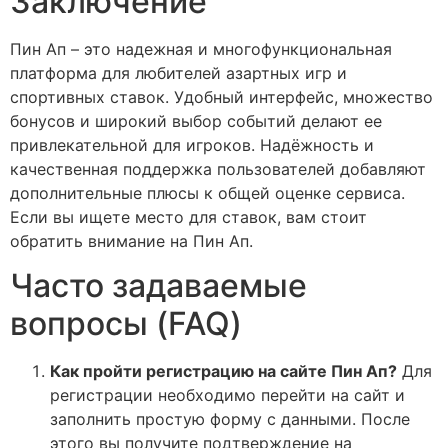
Заключение
Пин Ап – это надежная и многофункциональная
платформа для любителей азартных игр и
спортивных ставок. Удобный интерфейс, множество
бонусов и широкий выбор событий делают ее
привлекательной для игроков. Надёжность и
качественная поддержка пользователей добавляют
дополнительные плюсы к общей оценке сервиса.
Если вы ищете место для ставок, вам стоит
обратить внимание на Пин Ап.
Часто задаваемые
вопросы (FAQ)
Как пройти регистрацию на сайте Пин Ап?
Для
регистрации необходимо перейти на сайт и
заполнить простую форму с данными. После
этого вы получите подтверждение на